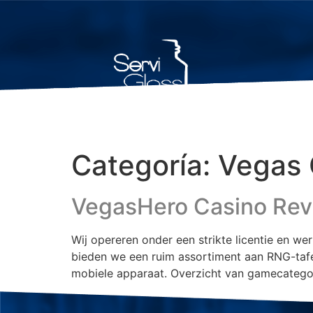
Categoría:
Vegas 
VegasHero Casino Revie
Wij opereren onder een strikte licentie en we
bieden we een ruim assortiment aan RNG-tafe
mobiele apparaat. Overzicht van gamecategor