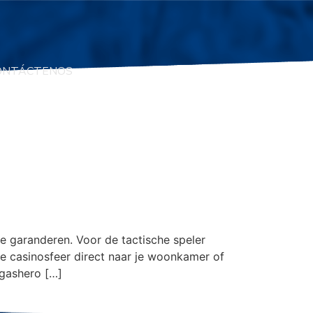
ONTÁCTENOS
te garanderen. Voor de tactische speler
e casinosfeer direct naar je woonkamer of
egashero […]