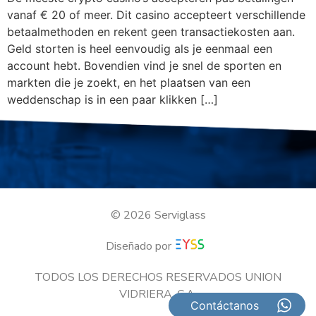
vanaf € 20 of meer. Dit casino accepteert verschillende
betaalmethoden en rekent geen transactiekosten aan.
Geld storten is heel eenvoudig als je eenmaal een
account hebt. Bovendien vind je snel de sporten en
markten die je zoekt, en het plaatsen van een
weddenschap is in een paar klikken […]
© 2026 Serviglass
Diseñado por
TODOS LOS DERECHOS RESERVADOS UNION
VIDRIERA, C.A.
Contáctanos