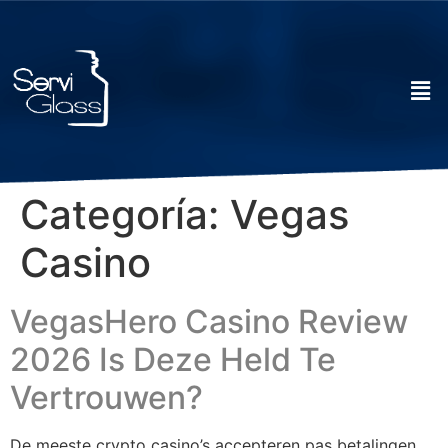
Categoría:
Vegas
Casino
VegasHero Casino Review
2026 Is Deze Held Te
Vertrouwen?
De meeste crypto casino’s accepteren pas betalingen