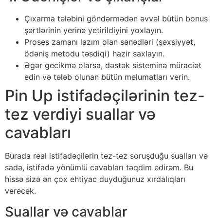
Çıxarma tələbini göndərmədən əvvəl bütün bonus
şərtlərinin yerinə yetirildiyini yoxlayın.
Proses zamanı lazım olan sənədləri (şəxsiyyət,
ödəniş metodu təsdiqi) hazir saxlayın.
Əgər gecikmə olarsa, dəstək sisteminə müraciət
edin və tələb olunan bütün məlumatları verin.
Pin Up istifadəçilərinin tez-
tez verdiyi suallar və
cavabları
Burada real istifadəçilərin tez-tez soruşduğu sualları və
sadə, istifadə yönümlü cavabları təqdim edirəm. Bu
hissə sizə ən çox ehtiyac duyduğunuz xırdalıqları
verəcək.
Suallar və cavablar