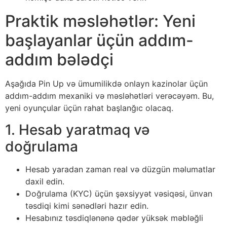
Praktik məsləhətlər: Yeni
başlayanlar üçün addım-
addım bələdçi
Aşağıda Pin Up və ümumilikdə onlayn kazinolar üçün
addım-addım mexaniki və məsləhətləri verəcəyəm. Bu,
yeni oyunçular üçün rahat başlanğıc olacaq.
1. Hesab yaratmaq və
doğrulama
Hesab yaradan zaman real və düzgün məlumatlar
daxil edin.
Doğrulama (KYC) üçün şəxsiyyət vəsiqəsi, ünvan
təsdiqi kimi sənədləri hazır edin.
Hesabınız təsdiqlənənə qədər yüksək məbləğli