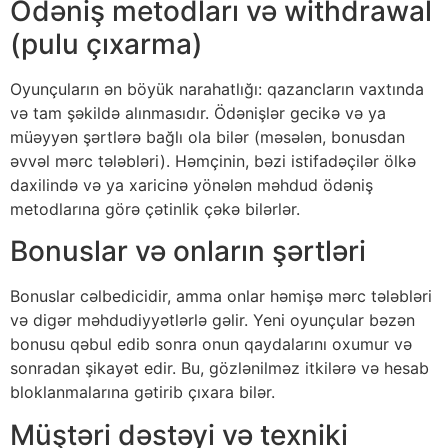
Ödəniş metodları və withdrawal
(pulu çıxarma)
Oyunçuların ən böyük narahatlığı: qazancların vaxtında
və tam şəkildə alınmasıdır. Ödənişlər gecikə və ya
müəyyən şərtlərə bağlı ola bilər (məsələn, bonusdan
əvvəl mərc tələbləri). Həmçinin, bəzi istifadəçilər ölkə
daxilində və ya xaricinə yönələn məhdud ödəniş
metodlarına görə çətinlik çəkə bilərlər.
Bonuslar və onların şərtləri
Bonuslar cəlbedicidir, amma onlar həmişə mərc tələbləri
və digər məhdudiyyətlərlə gəlir. Yeni oyunçular bəzən
bonusu qəbul edib sonra onun qaydalarını oxumur və
sonradan şikayət edir. Bu, gözlənilməz itkilərə və hesab
bloklanmalarına gətirib çıxara bilər.
Müştəri dəstəyi və texniki