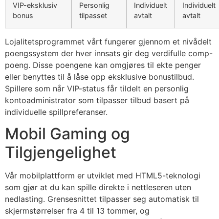
VIP-eksklusiv
Personlig
Individuelt
Individuelt
bonus
tilpasset
avtalt
avtalt
Lojalitetsprogrammet vårt fungerer gjennom et nivådelt
poengssystem der hver innsats gir deg verdifulle comp-
poeng. Disse poengene kan omgjøres til ekte penger
eller benyttes til å låse opp eksklusive bonustilbud.
Spillere som når VIP-status får tildelt en personlig
kontoadministrator som tilpasser tilbud basert på
individuelle spillpreferanser.
Mobil Gaming og
Tilgjengelighet
Vår mobilplattform er utviklet med HTML5-teknologi
som gjør at du kan spille direkte i nettleseren uten
nedlasting. Grensesnittet tilpasser seg automatisk til
skjermstørrelser fra 4 til 13 tommer, og