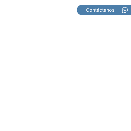
Contáctanos
Nombre
*
Correo electrónico
*
Web
Guarda mi nombre, correo electrónico y web en este
navegador para la próxima vez que comente.