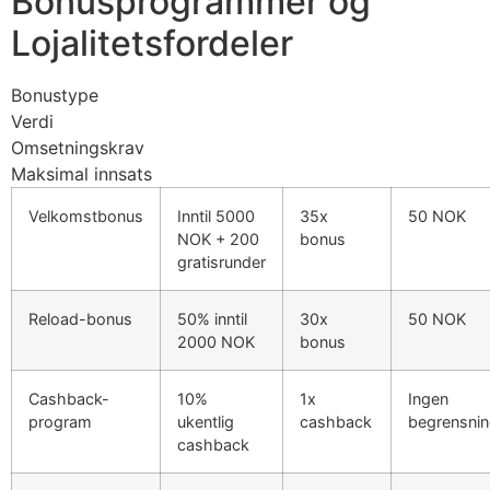
Bonusprogrammer og
Lojalitetsfordeler
Bonustype
Verdi
Omsetningskrav
Maksimal innsats
Velkomstbonus
Inntil 5000
35x
50 NOK
NOK + 200
bonus
gratisrunder
Reload-bonus
50% inntil
30x
50 NOK
2000 NOK
bonus
Cashback-
10%
1x
Ingen
program
ukentlig
cashback
begrensni
cashback