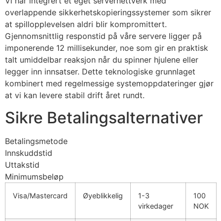
Vi har integrert et eget servernettverk med
overlappende sikkerhetskopieringssystemer som sikrer
at spillopplevelsen aldri blir kompromittert.
Gjennomsnittlig responstid på våre servere ligger på
imponerende 12 millisekunder, noe som gir en praktisk
talt umiddelbar reaksjon når du spinner hjulene eller
legger inn innsatser. Dette teknologiske grunnlaget
kombinert med regelmessige systemoppdateringer gjør
at vi kan levere stabil drift året rundt.
Sikre Betalingsalternativer
Betalingsmetode
Innskuddstid
Uttakstid
Minimumsbeløp
Visa/Mastercard
Øyeblikkelig
1-3
100
virkedager
NOK