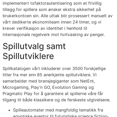
implementert tofaktorautentisering som et frivillig
tillegg for spillere som ønsker ekstra sikkerhet på
brukerkontoen sin. Alle uttak blir prosessert manuelt av
vårt dedikerte økonomiteam innen 24 timer, og vi
krever verifikasjon av identitet i henhold til
internasjonale regelverk mot hvitvasking av penger.
Spillutvalg samt
Spillutviklere
Spillkatalogen vårt inkluderer over 3500 forskjellige
titler fra mer enn 85 anerkjente spillutviklere. Vi
samarbeider med bransjegiganter som NetEnt,
Microgaming, Play’n GO, Evolution Gaming og
Pragmatic Play for å garantere at spillerne våre får
tilgang til både klassikere og de ferskeste utgivelsene.
Spilleautomater med mangfoldig tematikk fra
egyptiske eventyr til futuristiske science fiction-