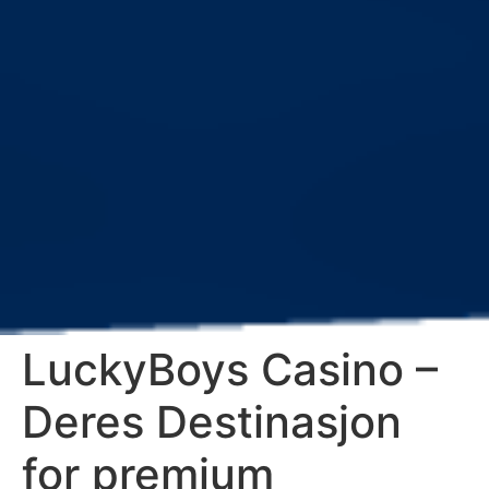
LuckyBoys Casino –
Deres Destinasjon
for premium