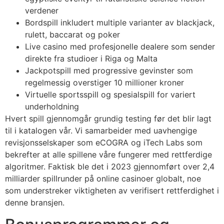
verdener
Bordspill inkludert multiple varianter av blackjack,
rulett, baccarat og poker
Live casino med profesjonelle dealere som sender
direkte fra studioer i Riga og Malta
Jackpotspill med progressive gevinster som
regelmessig overstiger 10 millioner kroner
Virtuelle sportsspill og spesialspill for variert
underholdning
Hvert spill gjennomgår grundig testing før det blir lagt
til i katalogen vår. Vi samarbeider med uavhengige
revisjonsselskaper som eCOGRA og iTech Labs som
bekrefter at alle spillene våre fungerer med rettferdige
algoritmer. Faktisk ble det i 2023 gjennomført over 2,4
milliarder spillrunder på online casinoer globalt, noe
som understreker viktigheten av verifisert rettferdighet i
denne bransjen.