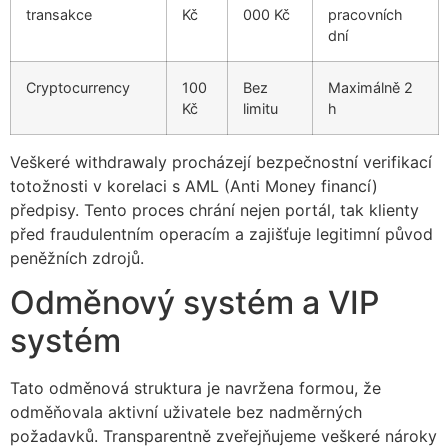
transakce
Kč
000 Kč
pracovních
dní
Cryptocurrency
100
Bez
Maximálně 2
Kč
limitu
h
Veškeré withdrawaly procházejí bezpečnostní verifikací
totožnosti v korelaci s AML (Anti Money financí)
předpisy. Tento proces chrání nejen portál, tak klienty
před fraudulentním operacím a zajišťuje legitimní původ
peněžních zdrojů.
Odměnový systém a VIP
systém
Tato odměnová struktura je navržena formou, že
odměňovala aktivní uživatele bez nadměrných
požadavků. Transparentně zveřejňujeme veškeré nároky