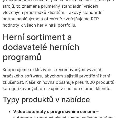
strojů, to znamená průměrný standardní vrácení
vložených prostředků klientům. Takový standardní
normu naplňujeme a otevřeně zveřejňujeme RTP
hodnoty k všech her v naší portfoliu.
Herní sortiment a
dodavatelé herních
programů
Kooperujeme exkluzivně s renomovanými vývojáři
hráčského softwaru, abychom zajistili prvotřídní herní
zkušenost. Naše knihovna obsahuje přes 1000 produktů
kategorizovaných do skupin v souladu s přání klientů.
Typy produktů v nabídce
Video automaty s progresivními cenami
–
automaty s rostoucí hlavní sumou sdílenou v rámci