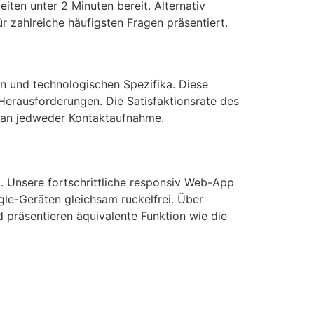
iten unter 2 Minuten bereit. Alternativ
r zahlreiche häufigsten Fragen präsentiert.
ln und technologischen Spezifika. Diese
Herausforderungen. Die Satisfaktionsrate des
s an jedweder Kontaktaufnahme.
t. Unsere fortschrittliche responsiv Web-App
gle-Geräten gleichsam ruckelfrei. Über
d präsentieren äquivalente Funktion wie die