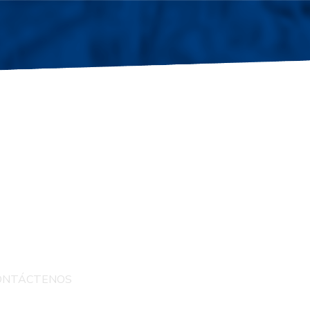
ONTÁCTENOS