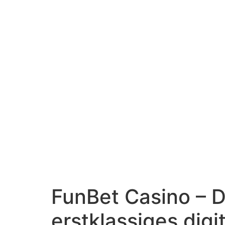
FunBet Casino – D
erstklassiges dig