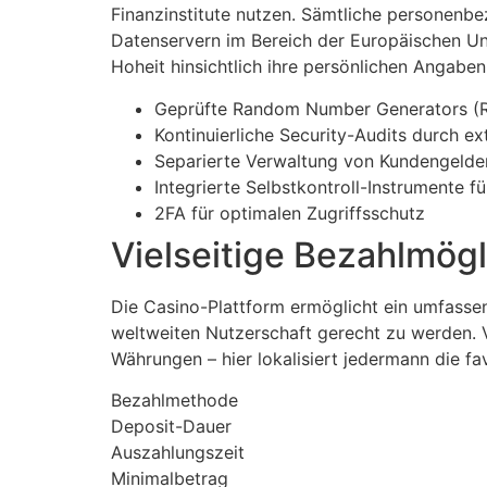
Finanzinstitute nutzen. Sämtliche personenb
Datenservern im Bereich der Europäischen Un
Hoheit hinsichtlich ihre persönlichen Angaben
Geprüfte Random Number Generators (R
Kontinuierliche Security-Audits durch ex
Separierte Verwaltung von Kundengelde
Integrierte Selbstkontroll-Instrumente f
2FA für optimalen Zugriffsschutz
Vielseitige Bezahlmögl
Die Casino-Plattform ermöglicht ein umfasse
weltweiten Nutzerschaft gerecht zu werden. 
Währungen – hier lokalisiert jedermann die fav
Bezahlmethode
Deposit-Dauer
Auszahlungszeit
Minimalbetrag