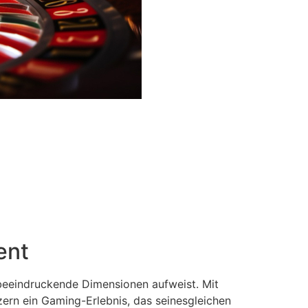
ent
beeindruckende Dimensionen aufweist. Mit
zern ein Gaming-Erlebnis, das seinesgleichen