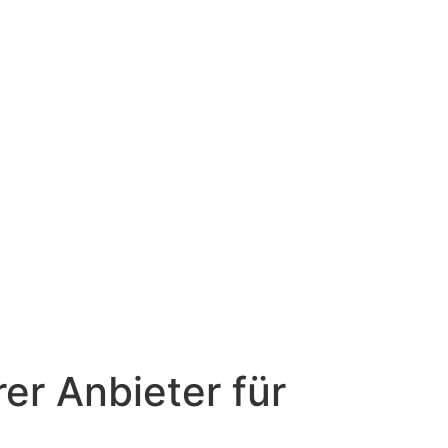
er Anbieter für