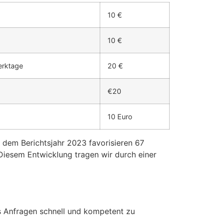
10 €
10 €
erktage
20 €
€20
10 Euro
s dem Berichtsjahr 2023 favorisieren 67
 Diesem Entwicklung tragen wir durch einer
s Anfragen schnell und kompetent zu