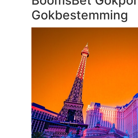
BoomsBet Gokport
Gokbestemming