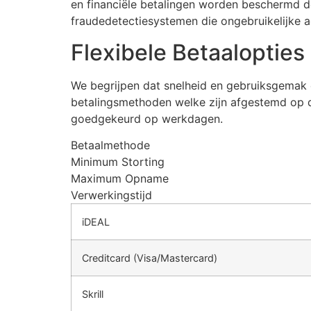
en financiële betalingen worden beschermd do
fraudedetectiesystemen die ongebruikelijke ac
Flexibele Betaalopties
We begrijpen dat snelheid en gebruiksgemak es
betalingsmethoden welke zijn afgestemd op d
goedgekeurd op werkdagen.
Betaalmethode
Minimum Storting
Maximum Opname
Verwerkingstijd
iDEAL
Creditcard (Visa/Mastercard)
Skrill