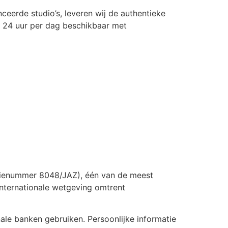
ceerde studio’s, leveren wij de authentieke
n 24 uur per dag beschikbaar met
tienummer 8048/JAZ), één van de meest
 internationale wetgeving omtrent
nale banken gebruiken. Persoonlijke informatie