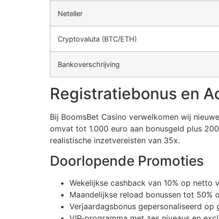
Neteller
Cryptovaluta (BTC/ETH)
Bankoverschrijving
Registratiebonus en A
Bij BoomsBet Casino verwelkomen wij nieuwe 
omvat tot 1.000 euro aan bonusgeld plus 200
realistische inzetvereisten van 35x.
Doorlopende Promoties
Wekelijkse cashback van 10% op netto v
Maandelijkse reload bonussen tot 50% o
Verjaardagsbonus gepersonaliseerd op gr
VIP-programma met zes niveaus en excl