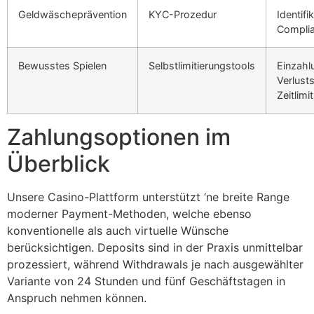
Geldwäscheprävention
KYC-Prozedur
Identifi
Compli
Bewusstes Spielen
Selbstlimitierungstools
Einzahl
Verlust
Zeitlimi
Zahlungsoptionen im
Überblick
Unsere Casino-Plattform unterstützt ‘ne breite Range
moderner Payment-Methoden, welche ebenso
konventionelle als auch virtuelle Wünsche
berücksichtigen. Deposits sind in der Praxis unmittelbar
prozessiert, während Withdrawals je nach ausgewählter
Variante von 24 Stunden und fünf Geschäftstagen in
Anspruch nehmen können.