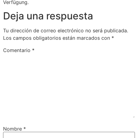
Verfügung.
Deja una respuesta
Tu dirección de correo electrónico no será publicada.
Los campos obligatorios están marcados con
*
Comentario
*
Nombre
*