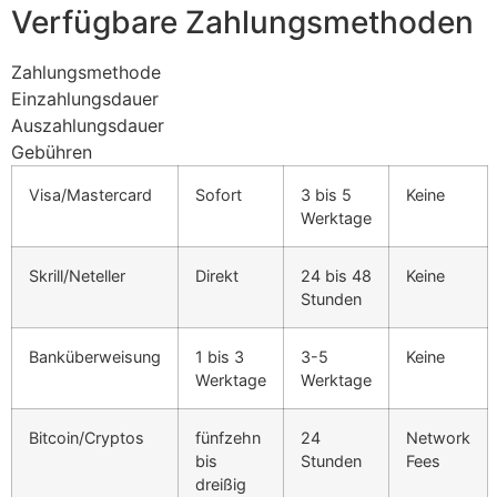
Verfügbare Zahlungsmethoden
Zahlungsmethode
Einzahlungsdauer
Auszahlungsdauer
Gebühren
Visa/Mastercard
Sofort
3 bis 5
Keine
Werktage
Skrill/Neteller
Direkt
24 bis 48
Keine
Stunden
Banküberweisung
1 bis 3
3-5
Keine
Werktage
Werktage
Bitcoin/Cryptos
fünfzehn
24
Network
bis
Stunden
Fees
dreißig