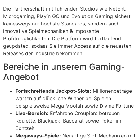
Die Partnerschaft mit führenden Studios wie NetEnt,
Microgaming, Play’n GO und Evolution Gaming sichert
keineswegs nur höchste Standards, sondern auch
innovative Spielmechaniken & imposante
Profitmöglichkeiten. Die Platform wird fortlaufend
geupdated, sodass Sie immer Access auf die neuesten
Releases der Industrie bekommen.
Bereiche in unserem Gaming-
Angebot
Fortschreitende Jackpot-Slots:
Millionenbeträge
warten auf glückliche Winner bei Spielen
beispielsweise Mega Moolah sowie Divine Fortune
Live-Bereich:
Erfahrene Croupiers betreuen
Roulette, Blackjack, Baccarat sowie Poker im
Echtzeit
Megaways-Spiele:
Neuartige Slot-Mechaniken mit