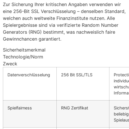
Zur Sicherung Ihrer kritischen Angaben verwenden wir
eine 256-Bit SSL Verschlüsselung – denselben Standard,
welchen auch weltweite Finanzinstitute nutzen. Alle
Spielergebnisse sind via verifizierte Random Number
Generators (RNG) bestimmt, was nachweislich faire
Gewinnchancen garantiert.
Sicherheitsmerkmal
Technologie/Norm
Zweck
Datenverschlüsselung
256 Bit SSL/TLS
Protect
individu
wirtscha
Informa
Spielfairness
RNG Zertifikat
Sichers
beliebig
Spielau