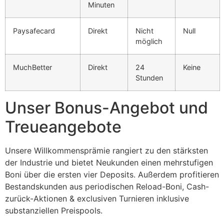
Minuten
Paysafecard
Direkt
Nicht
Null
möglich
MuchBetter
Direkt
24
Keine
Stunden
Unser Bonus-Angebot und
Treueangebote
Unsere Willkommensprämie rangiert zu den stärksten
der Industrie und bietet Neukunden einen mehrstufigen
Boni über die ersten vier Deposits. Außerdem profitieren
Bestandskunden aus periodischen Reload-Boni, Cash-
zurück-Aktionen & exclusiven Turnieren inklusive
substanziellen Preispools.