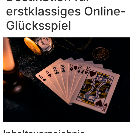
erstklassiges Online-
Glücksspiel