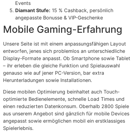
Events
Diamant Stufe:
15 % Cashback, persönlich
angepasste Bonusse & VIP-Geschenke
Mobile Gaming-Erfahrung
Unsere Seite ist mit einem anpassungsfähigen Layout
entworfen, jenes sich problemlos an unterschiedliche
Display-Formate anpasst. Ob Smartphone sowie Tablet
– ihr erleben die gleiche Funktion und Spielauswahl
genauso wie auf jener PC-Version, bar extra
Herunterladungen sowie Installationen.
Diese mobilen Optimierung beinhaltet auch Touch-
optimierte Bedienelemente, schnelle Load Times und
einen reduzierten Datenkonsum. Oberhalb 2800 Spiele
aus unserem Angebot sind gänzlich für mobile Devices
angepasst sowie ermöglichen mobil ein erstklassiges
Spielerlebnis.