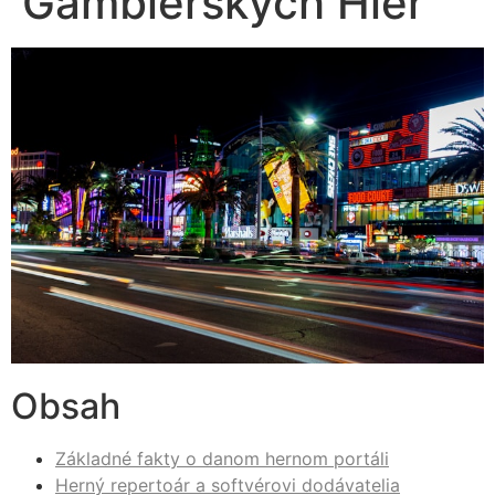
Gamblerských Hier
Obsah
Základné fakty o danom hernom portáli
Herný repertoár a softvérovi dodávatelia