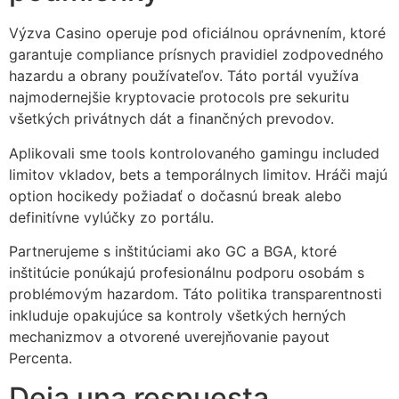
Výzva Casino operuje pod oficiálnou oprávnením, ktoré
garantuje compliance prísnych pravidiel zodpovedného
hazardu a obrany používateľov. Táto portál využíva
najmodernejšie kryptovacie protocols pre sekuritu
všetkých privátnych dát a finančných prevodov.
Aplikovali sme tools kontrolovaného gamingu included
limitov vkladov, bets a temporálnych limitov. Hráči majú
option hocikedy požiadať o dočasnú break alebo
definitívne vylúčky zo portálu.
Partnerujeme s inštitúciami ako GC a BGA, ktoré
inštitúcie ponúkajú profesionálnu podporu osobám s
problémovým hazardom. Táto politika transparentnosti
inkluduje opakujúce sa kontroly všetkých herných
mechanizmov a otvorené uverejňovanie payout
Percenta.
Deja una respuesta