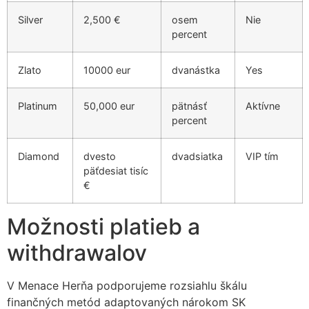
Silver
2,500 €
osem
Nie
percent
Zlato
10000 eur
dvanástka
Yes
Platinum
50,000 eur
pätnásť
Aktívne
percent
Diamond
dvesto
dvadsiatka
VIP tím
päťdesiat tisíc
€
Možnosti platieb a
withdrawalov
V Menace Herňa podporujeme rozsiahlu škálu
finančných metód adaptovaných nárokom SK