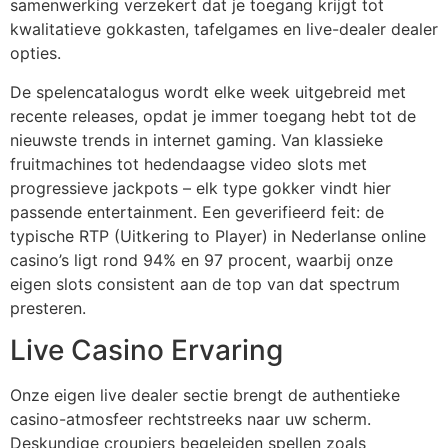
samenwerking verzekert dat je toegang krijgt tot
kwalitatieve gokkasten, tafelgames en live-dealer dealer
opties.
De spelencatalogus wordt elke week uitgebreid met
recente releases, opdat je immer toegang hebt tot de
nieuwste trends in internet gaming. Van klassieke
fruitmachines tot hedendaagse video slots met
progressieve jackpots – elk type gokker vindt hier
passende entertainment. Een geverifieerd feit: de
typische RTP (Uitkering to Player) in Nederlanse online
casino’s ligt rond 94% en 97 procent, waarbij onze
eigen slots consistent aan de top van dat spectrum
presteren.
Live Casino Ervaring
Onze eigen live dealer sectie brengt de authentieke
casino-atmosfeer rechtstreeks naar uw scherm.
Deskundige croupiers begeleiden spellen zoals