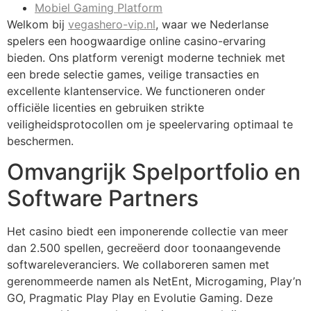
Mobiel Gaming Platform
Welkom bij
vegashero-vip.nl
, waar we Nederlanse
spelers een hoogwaardige online casino-ervaring
bieden. Ons platform verenigt moderne techniek met
een brede selectie games, veilige transacties en
excellente klantenservice. We functioneren onder
officiële licenties en gebruiken strikte
veiligheidsprotocollen om je speelervaring optimaal te
beschermen.
Omvangrijk Spelportfolio en
Software Partners
Het casino biedt een imponerende collectie van meer
dan 2.500 spellen, gecreëerd door toonaangevende
softwareleveranciers. We collaboreren samen met
gerenommeerde namen als NetEnt, Microgaming, Play’n
GO, Pragmatic Play Play en Evolutie Gaming. Deze