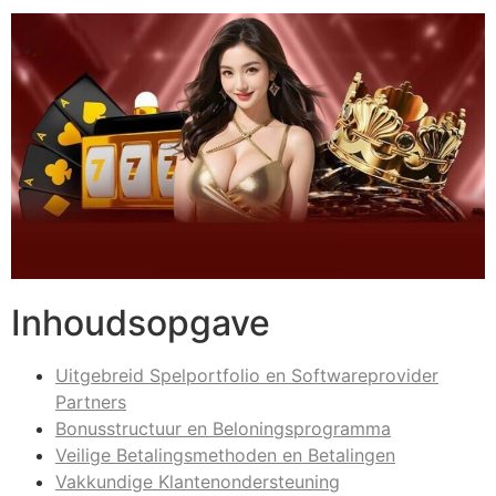
Inhoudsopgave
Uitgebreid Spelportfolio en Softwareprovider
Partners
Bonusstructuur en Beloningsprogramma
Veilige Betalingsmethoden en Betalingen
Vakkundige Klantenondersteuning