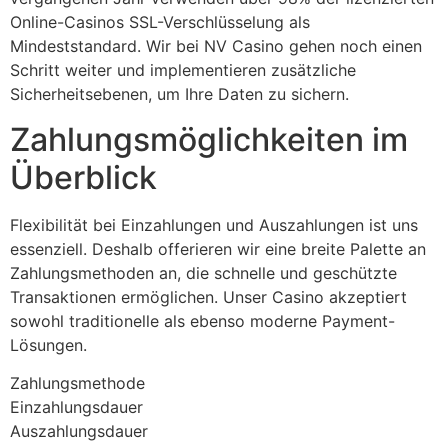
Online-Casinos SSL-Verschlüsselung als
Mindeststandard. Wir bei NV Casino gehen noch einen
Schritt weiter und implementieren zusätzliche
Sicherheitsebenen, um Ihre Daten zu sichern.
Zahlungsmöglichkeiten im
Überblick
Flexibilität bei Einzahlungen und Auszahlungen ist uns
essenziell. Deshalb offerieren wir eine breite Palette an
Zahlungsmethoden an, die schnelle und geschützte
Transaktionen ermöglichen. Unser Casino akzeptiert
sowohl traditionelle als ebenso moderne Payment-
Lösungen.
Zahlungsmethode
Einzahlungsdauer
Auszahlungsdauer