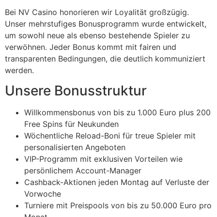
Bei NV Casino honorieren wir Loyalität großzügig.
Unser mehrstufiges Bonusprogramm wurde entwickelt,
um sowohl neue als ebenso bestehende Spieler zu
verwöhnen. Jeder Bonus kommt mit fairen und
transparenten Bedingungen, die deutlich kommuniziert
werden.
Unsere Bonusstruktur
Willkommensbonus von bis zu 1.000 Euro plus 200
Free Spins für Neukunden
Wöchentliche Reload-Boni für treue Spieler mit
personalisierten Angeboten
VIP-Programm mit exklusiven Vorteilen wie
persönlichem Account-Manager
Cashback-Aktionen jeden Montag auf Verluste der
Vorwoche
Turniere mit Preispools von bis zu 50.000 Euro pro