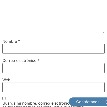
Nombre
*
Correo electrónico
*
Web
Contáctanos
Guarda mi nombre, correo electrónico y web en este