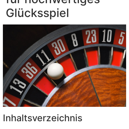
Glücksspiel
Inhaltsverzeichnis