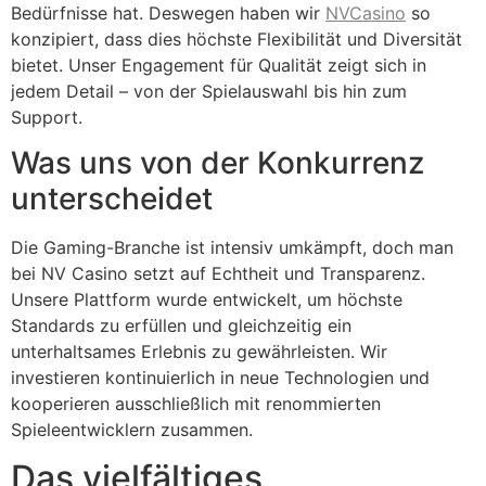
Bedürfnisse hat. Deswegen haben wir
NVCasino
so
konzipiert, dass dies höchste Flexibilität und Diversität
bietet. Unser Engagement für Qualität zeigt sich in
jedem Detail – von der Spielauswahl bis hin zum
Support.
Was uns von der Konkurrenz
unterscheidet
Die Gaming-Branche ist intensiv umkämpft, doch man
bei NV Casino setzt auf Echtheit und Transparenz.
Unsere Plattform wurde entwickelt, um höchste
Standards zu erfüllen und gleichzeitig ein
unterhaltsames Erlebnis zu gewährleisten. Wir
investieren kontinuierlich in neue Technologien und
kooperieren ausschließlich mit renommierten
Spieleentwicklern zusammen.
Das vielfältiges