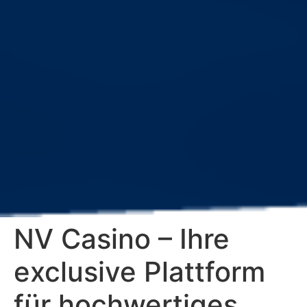
NV Casino – Ihre
exclusive Plattform
für hochwertiges