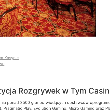
m Kasynie
owe
ycja Rozgrywek w Tym Casin
nia ponad 3500 gier od wiodących dostawców oprogram
t, Pragmatic Play, Evolution Gaming, Micro Gaming oraz P