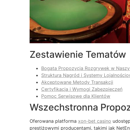
Zestawienie Tematów
Bogata Propozycja Rozgrywek w Naszy
Struktura Nagród i Systemy Lojalności
Akceptowane Metody Transakcji
Certyfikacja i Wymogi Zabezpieczeń
Pomoc Serwisowe dla Klientów
Wszechstronna Propoz
Oferowana platforma
xon-bet casino
udostęp
prestiżowymi producentami, takimi jak NetEn