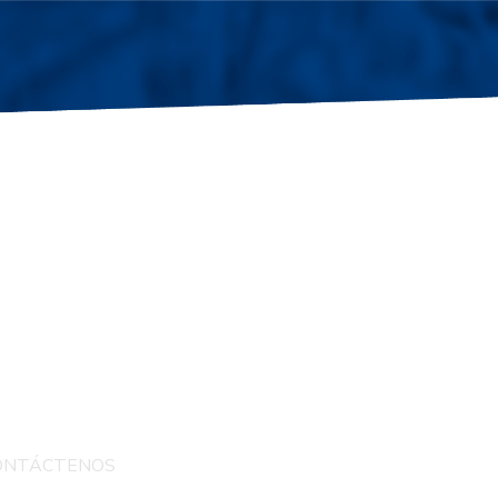
ONTÁCTENOS