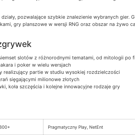
e działy, pozwalające szybkie znalezienie wybranych gier. 
ami, gry planszowe w wersji RNG oraz obszar na żywo cas
zgrywek
iemset slotów z różnorodnymi tematami, od mitologii po 
bakara i poker w wielu wersjach
y realizujący partie w studiu wysokiej rozdzielczości
rań sięgającymi milionowe złotych
ki, koła szczęścia i kolejne innowacyjne rodzaje gry
800+
Pragmatyczny Play, NetEnt