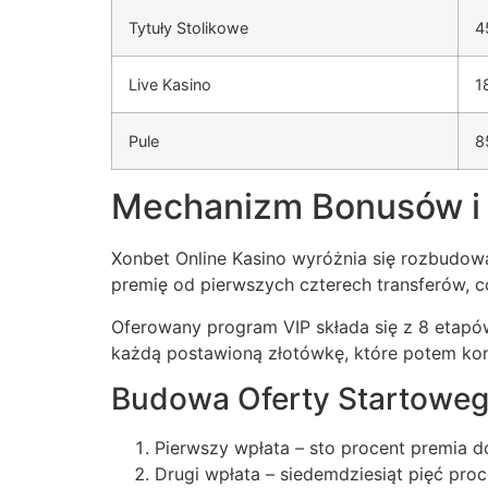
Tytuły Stolikowe
4
Live Kasino
1
Pule
8
Mechanizm Bonusów i I
Xonbet Online Kasino wyróżnia się rozbudow
premię od pierwszych czterech transferów, 
Oferowany program VIP składa się z 8 etapów
każdą postawioną złotówkę, które potem ko
Budowa Oferty Startowe
Pierwszy wpłata – sto procent premia 
Drugi wpłata – siedemdziesiąt pięć pro