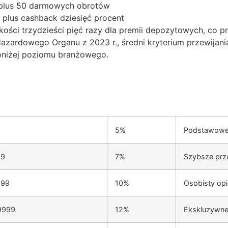
ł plus 50 darmowych obrotów
h plus cashback dziesięć procent
ości trzydzieści pięć razy dla premii depozytowych, co p
Hazardowego Organu z 2023 r., średni kryterium przewijan
poniżej poziomu branżowego.
5%
Podstawowe 
99
7%
Szybsze prz
999
10%
Osobisty opi
9999
12%
Ekskluzywne