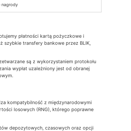
e nagrody
ptujemy płatności kartą pożyczkowe i
ież szybkie transfery bankowe przez BLIK,
rzetwarzane są z wykorzystaniem protokołu
ania wypłat uzależniony jest od obranej
kowym.
rdza kompatybilność z międzynarodowymi
artości losowych (RNG), którego poprawne
itów depozytowych, czasowych oraz opcji