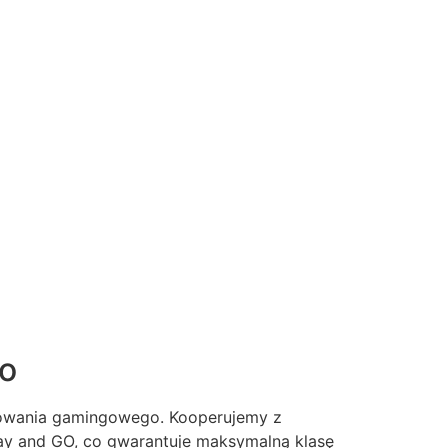
o
owania gamingowego. Kooperujemy z
lay and GO, co gwarantuje maksymalną klasę