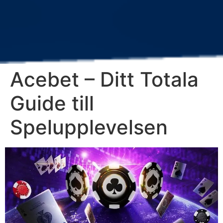
Acebet – Ditt Totala
Guide till
Spelupplevelsen