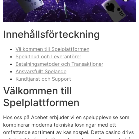
Innehållsförteckning
Välkommen till Spelplattformen
Spelutbud och Leverantörer
Betalningsmetoder och Transaktioner
Ansvarsfullt Spelande
Kundtjänst och Support
Välkommen till
Spelplattformen
Hos oss på Acebet erbjuder vi en spelupplevelse som
kombinerar moderna tekniska lösningar med ett
omfattande sortiment av kasinospel. Detta casino drivs