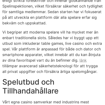
enligt strikta föreskrifter och innehar godkännande från
Spelinspektionen, vilket försäkrar säkerhet och tydlighet
för samtliga medlemmar. Sedan starten har vi fokuserat
på att utveckla en plattform där alla spelare erfar sig
bekväm och uppskattad.
Vi begriper att moderna spelare vill ha mycket mer än
enbart traditionella slots. Således har vi byggt upp ett
utbud som inkluderar table games, live casino och extra
spel. Vår plattform är anpassad för både och dator och
smartphone apparater, vilket innebär att du kan åtnjuta
av dina favoritspel vart du än befinner dig.
länk
tillämpar avancerad säkerhetsteknologi för att trygga
all privat uppgifter och försäkra ärliga spelomgångar.
Spelutbud och
Tillhandahållare
Vårt egna casino samverkar med industrins mest