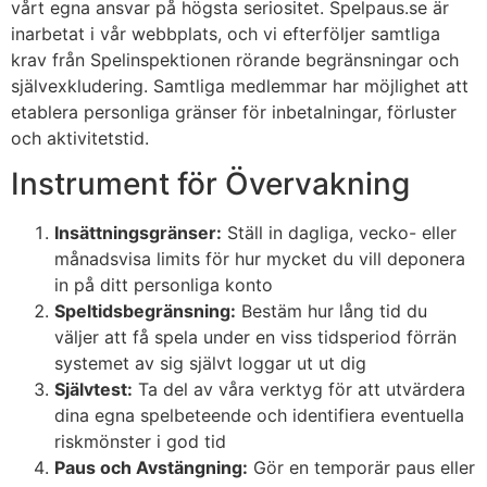
vårt egna ansvar på högsta seriositet. Spelpaus.se är
inarbetat i vår webbplats, och vi efterföljer samtliga
krav från Spelinspektionen rörande begränsningar och
självexkludering. Samtliga medlemmar har möjlighet att
etablera personliga gränser för inbetalningar, förluster
och aktivitetstid.
Instrument för Övervakning
Insättningsgränser:
Ställ in dagliga, vecko- eller
månadsvisa limits för hur mycket du vill deponera
in på ditt personliga konto
Speltidsbegränsning:
Bestäm hur lång tid du
väljer att få spela under en viss tidsperiod förrän
systemet av sig självt loggar ut ut dig
Självtest:
Ta del av våra verktyg för att utvärdera
dina egna spelbeteende och identifiera eventuella
riskmönster i god tid
Paus och Avstängning:
Gör en temporär paus eller