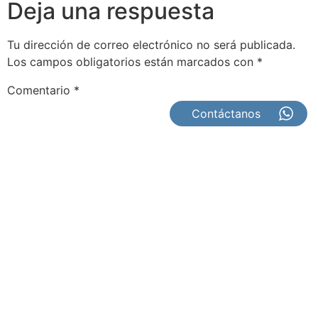
Deja una respuesta
Tu dirección de correo electrónico no será publicada.
Los campos obligatorios están marcados con
*
Comentario
*
Contáctanos
Nombre
*