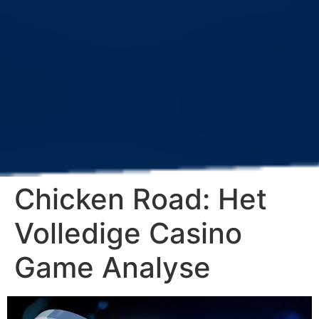
Chicken Road: Het
Volledige Casino
Game Analyse