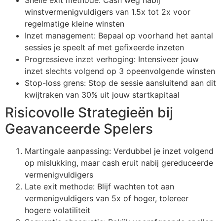
winstvermenigvuldigers van 1.5x tot 2x voor
regelmatige kleine winsten
Inzet management: Bepaal op voorhand het aantal
sessies je speelt af met gefixeerde inzeten
Progressieve inzet verhoging: Intensiveer jouw
inzet slechts volgend op 3 opeenvolgende winsten
Stop-loss grens: Stop de sessie aansluitend aan dit
kwijtraken van 30% uit jouw startkapitaal
Risicovolle Strategieën bij
Geavanceerde Spelers
Martingale aanpassing: Verdubbel je inzet volgend
op mislukking, maar cash eruit nabij gereduceerde
vermenigvuldigers
Late exit methode: Blijf wachten tot aan
vermenigvuldigers van 5x of hoger, tolereer
hogere volatiliteit