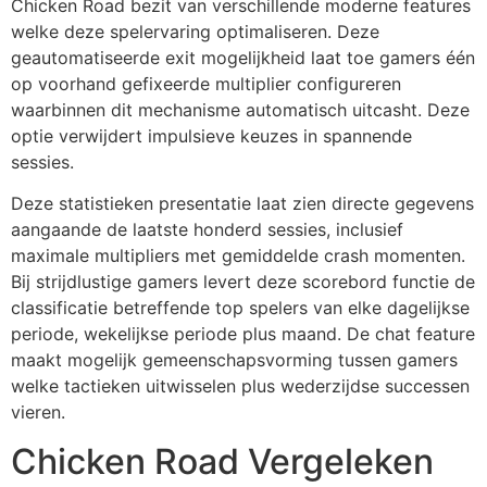
Chicken Road bezit van verschillende moderne features
welke deze spelervaring optimaliseren. Deze
geautomatiseerde exit mogelijkheid laat toe gamers één
op voorhand gefixeerde multiplier configureren
waarbinnen dit mechanisme automatisch uitcasht. Deze
optie verwijdert impulsieve keuzes in spannende
sessies.
Deze statistieken presentatie laat zien directe gegevens
aangaande de laatste honderd sessies, inclusief
maximale multipliers met gemiddelde crash momenten.
Bij strijdlustige gamers levert deze scorebord functie de
classificatie betreffende top spelers van elke dagelijkse
periode, wekelijkse periode plus maand. De chat feature
maakt mogelijk gemeenschapsvorming tussen gamers
welke tactieken uitwisselen plus wederzijdse successen
vieren.
Chicken Road Vergeleken