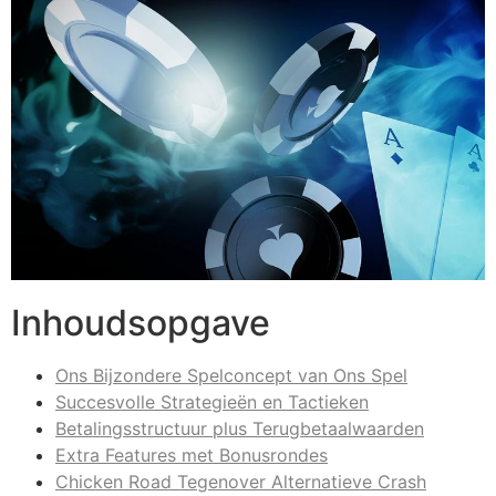
Inhoudsopgave
Ons Bijzondere Spelconcept van Ons Spel
Succesvolle Strategieën en Tactieken
Betalingsstructuur plus Terugbetaalwaarden
Extra Features met Bonusrondes
Chicken Road Tegenover Alternatieve Crash