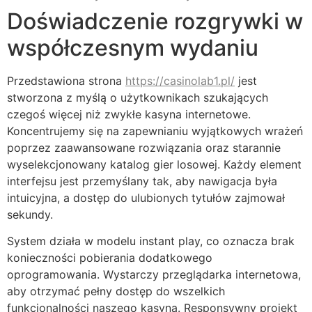
Doświadczenie rozgrywki w
współczesnym wydaniu
Przedstawiona strona
https://casinolab1.pl/
jest
stworzona z myślą o użytkownikach szukających
czegoś więcej niż zwykłe kasyna internetowe.
Koncentrujemy się na zapewnianiu wyjątkowych wrażeń
poprzez zaawansowane rozwiązania oraz starannie
wyselekcjonowany katalog gier losowej. Każdy element
interfejsu jest przemyślany tak, aby nawigacja była
intuicyjna, a dostęp do ulubionych tytułów zajmował
sekundy.
System działa w modelu instant play, co oznacza brak
konieczności pobierania dodatkowego
oprogramowania. Wystarczy przeglądarka internetowa,
aby otrzymać pełny dostęp do wszelkich
funkcjonalności naszego kasyna. Responsywny projekt