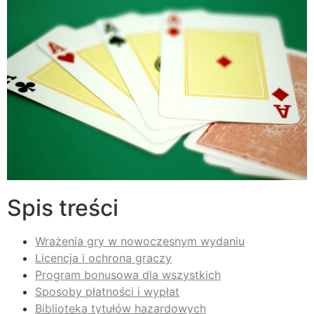
Spis treści
Wrażenia gry w nowoczesnym wydaniu
Licencja i ochrona graczy
Program bonusowa dla wszystkich
Sposoby płatności i wypłat
Biblioteka tytułów hazardowych