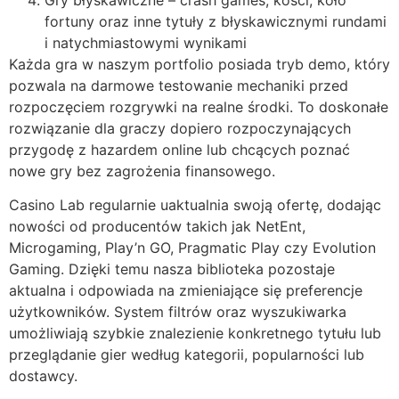
Gry błyskawiczne – crash games, kości, koło
fortuny oraz inne tytuły z błyskawicznymi rundami
i natychmiastowymi wynikami
Każda gra w naszym portfolio posiada tryb demo, który
pozwala na darmowe testowanie mechaniki przed
rozpoczęciem rozgrywki na realne środki. To doskonałe
rozwiązanie dla graczy dopiero rozpoczynających
przygodę z hazardem online lub chcących poznać
nowe gry bez zagrożenia finansowego.
Casino Lab regularnie uaktualnia swoją ofertę, dodając
nowości od producentów takich jak NetEnt,
Microgaming, Play’n GO, Pragmatic Play czy Evolution
Gaming. Dzięki temu nasza biblioteka pozostaje
aktualna i odpowiada na zmieniające się preferencje
użytkowników. System filtrów oraz wyszukiwarka
umożliwiają szybkie znalezienie konkretnego tytułu lub
przeglądanie gier według kategorii, popularności lub
dostawcy.