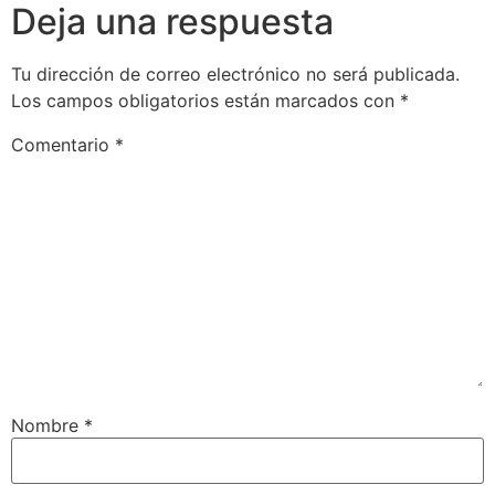
Deja una respuesta
Tu dirección de correo electrónico no será publicada.
Los campos obligatorios están marcados con
*
Comentario
*
Nombre
*