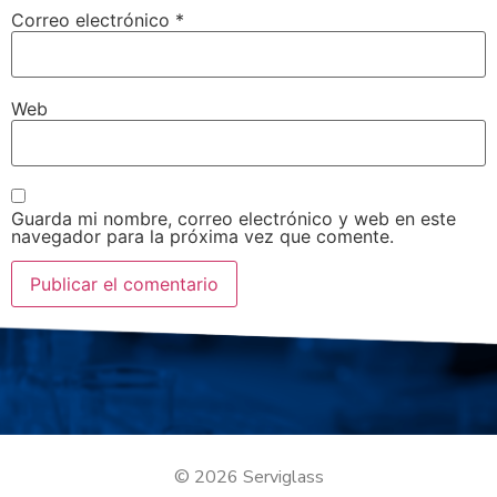
Correo electrónico
*
Web
Guarda mi nombre, correo electrónico y web en este
navegador para la próxima vez que comente.
© 2026 Serviglass