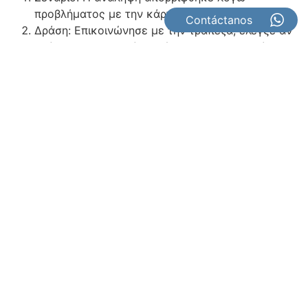
προβλήματος με την κάρτα.
Contáctanos
Δράση: Επικοινώνησε με την τράπεζα, έλεγξε αν
υπάρχει περιορισμός, ανέβασε εναλλακτική
μέθοδο πληρωμής και μίλησε με το support.
Σενάριο: Δεν πιστώθηκε το μπόνους μετά την
κατάθεση.
Δράση: Έλεγξε τους όρους, έστειλε screenshot
κατάθεσης στο support και ζήτησε διευκρινίσεις.
Σενάριο: Πρόβλημα πιστοποίησης ταυτότητας.
Δράση: Στείλε καθαρή φωτογραφία εγγράφου,
βεβαιώσου ότι τα στοιχεία είναι ευκρινή και
εκπλήρωσε τυχόν επιπλέον αίτηση verification.
Τελικές σκέψεις — τι να
θυμάσαι
Το online παιχνίδι μπορεί να είναι διασκεδαστικό και
κερδοφόρο, αλλά πάντα υπάρχει ρίσκο. Η καλύτερη