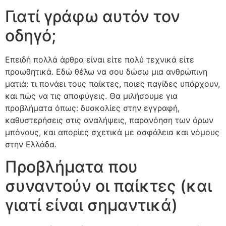
Γιατί γράφω αυτόν τον
οδηγό;
Επειδή πολλά άρθρα είναι είτε πολύ τεχνικά είτε
προωθητικά. Εδώ θέλω να σου δώσω μια ανθρώπινη
ματιά: τι πονάει τους παίκτες, ποιες παγίδες υπάρχουν,
και πώς να τις αποφύγεις. Θα μιλήσουμε για
προβλήματα όπως: δυσκολίες στην εγγραφή,
καθυστερήσεις στις αναλήψεις, παρανόηση των όρων
μπόνους, και απορίες σχετικά με ασφάλεια και νόμους
στην Ελλάδα.
Προβλήματα που
συναντούν οι παίκτες (και
γιατί είναι σημαντικά)