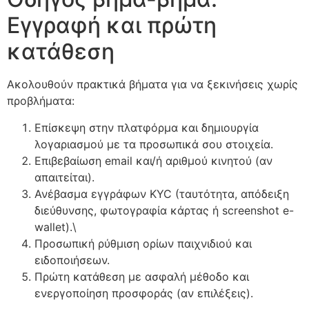
Εγγραφή και πρώτη
κατάθεση
Ακολουθούν πρακτικά βήματα για να ξεκινήσεις χωρίς
προβλήματα:
Επίσκεψη στην πλατφόρμα και δημιουργία
λογαριασμού με τα προσωπικά σου στοιχεία.
Επιβεβαίωση email και/ή αριθμού κινητού (αν
απαιτείται).
Ανέβασμα εγγράφων KYC (ταυτότητα, απόδειξη
διεύθυνσης, φωτογραφία κάρτας ή screenshot e-
wallet).\
Προσωπική ρύθμιση ορίων παιχνιδιού και
ειδοποιήσεων.
Πρώτη κατάθεση με ασφαλή μέθοδο και
ενεργοποίηση προσφοράς (αν επιλέξεις).