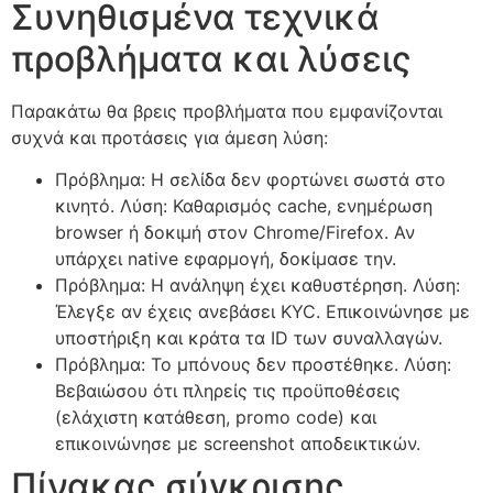
Συνηθισμένα τεχνικά
προβλήματα και λύσεις
Παρακάτω θα βρεις προβλήματα που εμφανίζονται
συχνά και προτάσεις για άμεση λύση:
Πρόβλημα: Η σελίδα δεν φορτώνει σωστά στο
κινητό. Λύση: Καθαρισμός cache, ενημέρωση
browser ή δοκιμή στον Chrome/Firefox. Αν
υπάρχει native εφαρμογή, δοκίμασε την.
Πρόβλημα: Η ανάληψη έχει καθυστέρηση. Λύση:
Έλεγξε αν έχεις ανεβάσει KYC. Επικοινώνησε με
υποστήριξη και κράτα τα ID των συναλλαγών.
Πρόβλημα: Το μπόνους δεν προστέθηκε. Λύση:
Βεβαιώσου ότι πληρείς τις προϋποθέσεις
(ελάχιστη κατάθεση, promo code) και
επικοινώνησε με screenshot αποδεικτικών.
Πίνακας σύγκρισης