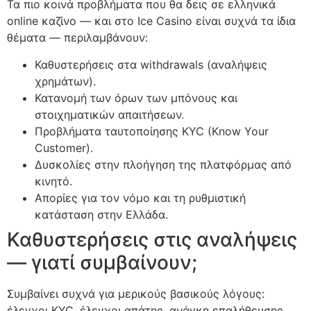
Τα πιο κοινά προβλήματα που θα δεις σε ελληνικά
online καζίνο — και στο Ice Casino είναι συχνά τα ίδια
θέματα — περιλαμβάνουν:
Καθυστερήσεις στα withdrawals (αναλήψεις
χρημάτων).
Κατανομή των όρων των μπόνους και
στοιχηματικών απαιτήσεων.
Προβλήματα ταυτοποίησης KYC (Know Your
Customer).
Δυσκολίες στην πλοήγηση της πλατφόρμας από
κινητό.
Απορίες για τον νόμο και τη ρυθμιστική
κατάσταση στην Ελλάδα.
Καθυστερήσεις στις αναλήψεις
— γιατί συμβαίνουν;
Συμβαίνει συχνά για μερικούς βασικούς λόγους:
έλεγχοι KYC, έλεγχοι απάτης, ανάγκη επαλήθευσης