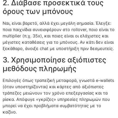
2. Διάβασε προσεκτικά τους
όρους των μπόνους
Ναι, είναι βαρετό, αλλά έχει μεγάλη σημασία. Έλεγξε:
ποια παιχνίδια συνεισφέρουν στο rollover, ποιο είναι το
multiplier (π.χ. 35x), και ποιες είναι οι ελάχιστες και
μέγιστες καταθέσεις για το μπόνους. Αν κάτι δεν είναι
ξεκάθαρο, άνοιξε chat με υποστήριξη πριν δεσμευτείς.
3. Χρησιμοποίησε αξιόπιστες
μεθόδους πληρωμής
Επιλογές όπως τραπεζική μεταφορά, γνωστά e-wallets
(όταν υποστηρίζονται) και κάρτες από αξιόπιστες
τράπεζες μειώνουν τον χρόνο επεξεργασίας και τα
ρίσκα. Απόφυγε «γκρίζες» υπηρεσίες πληρωμών που
μπορεί να έχει προβλήματα συμβατότητας με το
καζίνο.