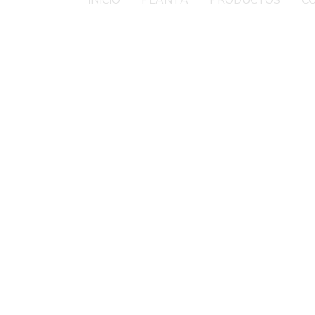
INICIO
PLANTA
PRODUCTOS
C