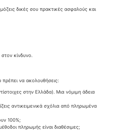
αρμόζεις δικές σου πρακτικές ασφαλούς και
 στον κίνδυνο.
υ πρέπει να ακολουθήσεις:
ντίστοιχες στην Ελλάδα). Μια νόμιμη άδεια
ρίζεις αντικειμενικά σχόλια από πληρωμένα
ουν 100%;
μέθοδοι πληρωμής είναι διαθέσιμες;