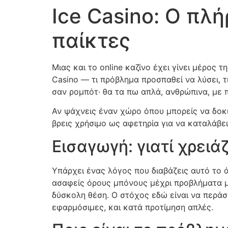
Ice Casino: Ο πλ
παίκτες
Μιας και το online καζίνο έχει γίνει μέρος
Casino — τι πρόβλημα προσπαθεί να λύσει, 
σαν ρομπότ· θα τα πω απλά, ανθρώπινα, με 
Αν ψάχνεις έναν χώρο όπου μπορείς να δοκι
βρεις χρήσιμο ως αφετηρία για να καταλάβεις
Εισαγωγή: γιατί χρειάζ
Υπάρχει ένας λόγος που διαβάζεις αυτό το ά
ασαφείς όρους μπόνους μέχρι προβλήματα με 
δύσκολη θέση. Ο στόχος εδώ είναι να περάσ
εφαρμόσιμες, και κατά προτίμηση απλές.