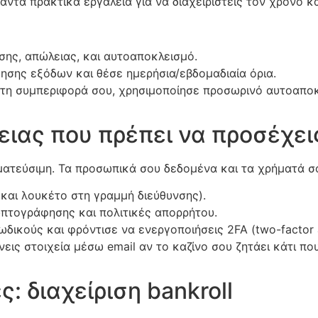
ντα πρακτικά εργαλεία για να διαχειριστείς τον χρόνο κα
σης, απώλειας, και αυτοαποκλεισμό.
σης εξόδων και θέσε ημερήσια/εβδομαδιαία όρια.
ις τη συμπεριφορά σου, χρησιμοποίησε προσωρινό αυτοαπο
ιας που πρέπει να προσέχει
γματεύσιμη. Τα προσωπικά σου δεδομένα και τα χρήματά σ
s και λουκέτο στη γραμμή διεύθυνσης).
τογράφησης και πολιτικές απορρήτου.
δικούς και φρόντισε να ενεργοποιήσεις 2FA (two-factor au
νεις στοιχεία μέσω email αν το καζίνο σου ζητάει κάτι 
: διαχείριση bankroll