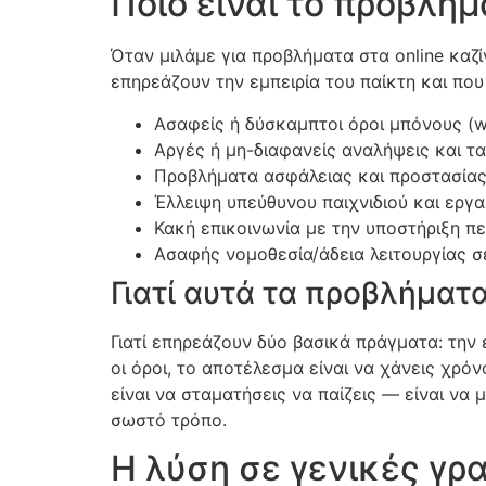
Ποιο είναι το πρόβλημα
Όταν μιλάμε για προβλήματα στα online καζ
επηρεάζουν την εμπειρία του παίκτη και που
Ασαφείς ή δύσκαμπτοι όροι μπόνους (wag
Αργές ή μη-διαφανείς αναλήψεις και τα
Προβλήματα ασφάλειας και προστασία
Έλλειψη υπεύθυνου παιχνιδιού και εργα
Κακή επικοινωνία με την υποστήριξη π
Ασαφής νομοθεσία/άδεια λειτουργίας σ
Γιατί αυτά τα προβλήματα
Γιατί επηρεάζουν δύο βασικά πράγματα: την 
οι όροι, το αποτέλεσμα είναι να χάνεις χρό
είναι να σταματήσεις να παίζεις — είναι να
σωστό τρόπο.
Η λύση σε γενικές γρ