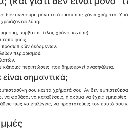
; (και γιατί δεν είναι μόνο "
ίνο δεν εννοούμε μόνο το ότι κάποιος χάνει χρήματα. Υπά
 χρειάζονται λύση:
ering, συμβατοί τίτλοι, χρόνοι ισχύος).
υτοποιήσεις.
ς προσωπικών δεδομένων.
λείων περιορισμού.
ελατών.
ε κάποιες περιπτώσεις, που δημιουργεί ανασφάλεια.
 είναι σημαντικά;
εμπιστοσύνη σου και τα χρήματά σου. Αν δεν εμπιστεύεσαι
νο, να φοβάσαι να καταθέσεις, ή ακόμα να έχεις εμπειρίε
 μάθεις πώς να επιλέγεις, να προστατεύεις τον εαυτό σου 
αμμές