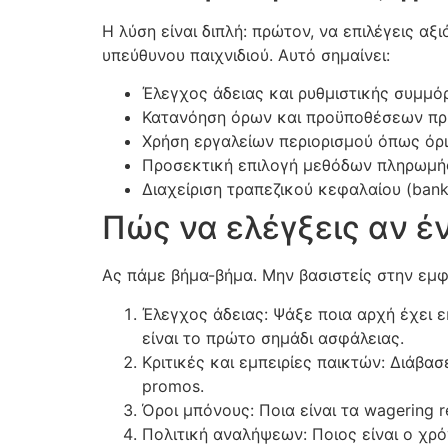
Η λύση είναι διπλή: πρώτον, να επιλέγεις αξ
υπεύθυνου παιχνιδιού. Αυτό σημαίνει:
Έλεγχος άδειας και ρυθμιστικής συμμ
Κατανόηση όρων και προϋποθέσεων πρι
Χρήση εργαλείων περιορισμού όπως όρι
Προσεκτική επιλογή μεθόδων πληρωμής
Διαχείριση τραπεζικού κεφαλαίου (bank
Πώς να ελέγξεις αν έν
Ας πάμε βήμα-βήμα. Μην βασιστείς στην εμφά
Έλεγχος άδειας: Ψάξε ποια αρχή έχει εκ
είναι το πρώτο σημάδι ασφάλειας.
Κριτικές και εμπειρίες παικτών: Διάβα
promos.
Όροι μπόνους: Ποια είναι τα wagering 
Πολιτική αναλήψεων: Ποιος είναι ο χρό