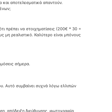
ρα και αποτελεσματικά απαντούν.
μένων;
ότι πρέπει να στοιχηματίσεις (200€ * 30 =
ς μη ρεαλιστικό. Καλύτερο είναι μπόνους
ρμόσεις σήμερα.
σου. Αυτό συμβαίνει συχνά λόγω ελλιπών
ηση, απόδειξη διεύθυνσης, φωτογραφία