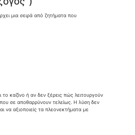
τζόγος")
ρχει μια σειρά από ζητήματα που
 το καζίνο ή αν δεν ξέρεις πώς λειτουργούν
ς που σε αποθαρρύνουν τελείως. Η λύση δεν
και να αξιοποιείς τα πλεονεκτήματα με