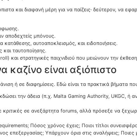
ιόπιστα και διαφανή μέρη για να παίζεις· δεύτερον, να εφ
όρφωσης.
ν αποδεχτείς μπόνους.
α κατάθεσης, αυτοαποκλεισμός, και ειδοποιήσεις.
 και ταυτοποίησης.
roll) και στρατηγικές παιχνιδιού που μειώνουν την έκθεση
α καζίνο είναι αξιόπιστο
νιση ή σε διαφημίσεις. Εδώ είναι τα πρακτικά βήματα πο
δώσει την άδεια (π.χ. Malta Gaming Authority, UKGC, ή α
σε κριτικές σε ανεξάρτητα forums, αλλά πρόσεξε να ξεχω
requirements; Πόσος χρόνος έχεις; Ποιοι τίτλοι συνεισφέρ
νος επεξεργασίας; Υπάρχουν όρια στις αναλήψεις; Ποιες 