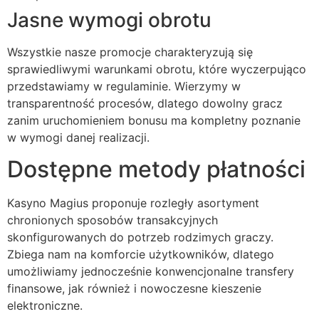
Jasne wymogi obrotu
Wszystkie nasze promocje charakteryzują się
sprawiedliwymi warunkami obrotu, które wyczerpująco
przedstawiamy w regulaminie. Wierzymy w
transparentność procesów, dlatego dowolny gracz
zanim uruchomieniem bonusu ma kompletny poznanie
w wymogi danej realizacji.
Dostępne metody płatności
Kasyno Magius proponuje rozległy asortyment
chronionych sposobów transakcyjnych
skonfigurowanych do potrzeb rodzimych graczy.
Zbiega nam na komforcie użytkowników, dlatego
umożliwiamy jednocześnie konwencjonalne transfery
finansowe, jak również i nowoczesne kieszenie
elektroniczne.