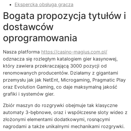
Ekspercka obsługa gracza
Bogata propozycja tytułów i
dostawców
oprogramowania
Nasza platforma
https://casino-magius.com.pl/
odznacza się rozległym katalogiem gier kasynowej,
który zawiera przekraczającą 3000 pozycji od
renomowanych producentów. Działamy z gigantami
przemysłu jak jak NetEnt, Microgaming, Pragmatic Play
oraz Evolution Gaming, co daje maksymalną jakość
grafiki i systemów gier.
Zbiór maszyn do rozgrywki obejmuje tak klasyczne
automaty 3-bębnowe, oraz i współczesne sloty wideo z
złożonymi elementami dodatkowymi, rosnącymi
nagrodami a także unikalnymi mechanikami rozgrywki.