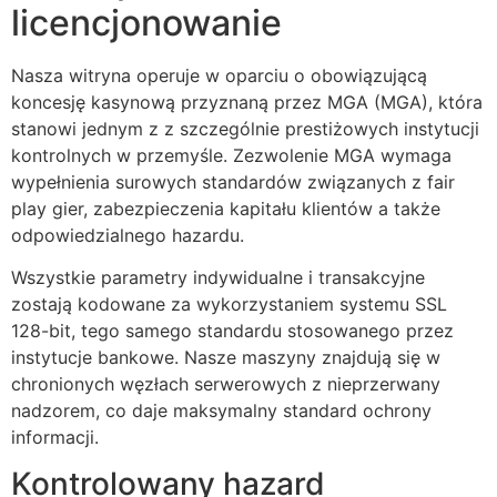
licencjonowanie
Nasza witryna operuje w oparciu o obowiązującą
koncesję kasynową przyznaną przez MGA (MGA), która
stanowi jednym z z szczególnie prestiżowych instytucji
kontrolnych w przemyśle. Zezwolenie MGA wymaga
wypełnienia surowych standardów związanych z fair
play gier, zabezpieczenia kapitału klientów a także
odpowiedzialnego hazardu.
Wszystkie parametry indywidualne i transakcyjne
zostają kodowane za wykorzystaniem systemu SSL
128-bit, tego samego standardu stosowanego przez
instytucje bankowe. Nasze maszyny znajdują się w
chronionych węzłach serwerowych z nieprzerwany
nadzorem, co daje maksymalny standard ochrony
informacji.
Kontrolowany hazard