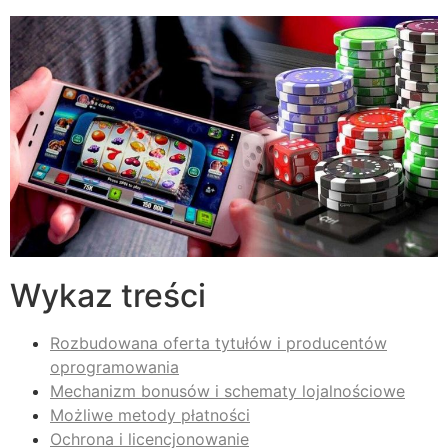
Wykaz treści
Rozbudowana oferta tytułów i producentów
oprogramowania
Mechanizm bonusów i schematy lojalnościowe
Możliwe metody płatności
Ochrona i licencjonowanie