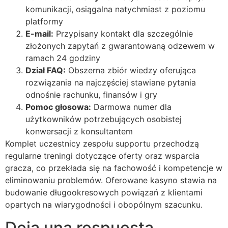
komunikacji, osiągalna natychmiast z poziomu
platformy
E-mail:
Przypisany kontakt dla szczególnie
złożonych zapytań z gwarantowaną odzewem w
ramach 24 godziny
Dział FAQ:
Obszerna zbiór wiedzy oferująca
rozwiązania na najczęściej stawiane pytania
odnośnie rachunku, finansów i gry
Pomoc głosowa:
Darmowa numer dla
użytkowników potrzebujących osobistej
konwersacji z konsultantem
Komplet uczestnicy zespołu supportu przechodzą
regularne treningi dotyczące oferty oraz wsparcia
gracza, co przekłada się na fachowość i kompetencje w
eliminowaniu problemów. Oferowane kasyno stawia na
budowanie długookresowych powiązań z klientami
opartych na wiarygodności i obopólnym szacunku.
Deja una respuesta