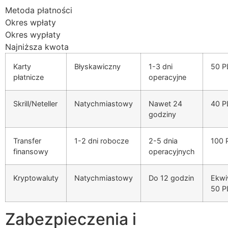
Metoda płatności
Okres wpłaty
Okres wypłaty
Najniższa kwota
Karty
Błyskawiczny
1-3 dni
50 P
płatnicze
operacyjne
Skrill/Neteller
Natychmiastowy
Nawet 24
40 P
godziny
Transfer
1-2 dni robocze
2-5 dnia
100 
finansowy
operacyjnych
Kryptowaluty
Natychmiastowy
Do 12 godzin
Ekwi
50 P
Zabezpieczenia i