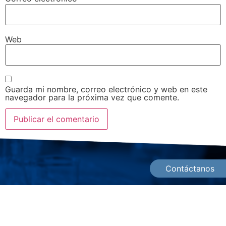
Web
Guarda mi nombre, correo electrónico y web en este
navegador para la próxima vez que comente.
Contáctanos
© 2026 Serviglass