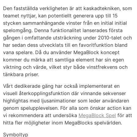
Den fastställda verkligheten är att kaskadtekniken, som
teamet nyttjar, kan potentiellt generera upp till 15
stycken sammanhängande vinster från en initial initial
spelomgång. Denna funktionalitet lanserades första
gången i omfattande utsträckning under 2010-talet och
har sedan dess utvecklats till en favoritfunktion bland
vana spelare. Då du använder MegaBlock koncept
kommer du märka att samtliga element har sin egen
viktning och värde, vilket styr både vinstfrekvens och
tänkbara priser.
Vårt dedikerade gäng har också implementerat en
visuell återkopplingsfunktion där vinnande sekvenser
highlightas med ljusanimationer som leder användaren
genom spelupplevelsen. För alla som önskar action kan
vi rekommendera att undersöka
MegaBlock Spel
för att
hitta fler möjligheter inom MegaBlocks spelvärlden.
Symboltyp