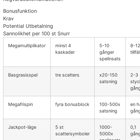
Bonusfunktion
Krav
Potential Utbetalning
Sannolikhet per 100 st Snurr
Megamultiplikator
minst 4
5-10
8-1
kaskader
gånger
tillfä
spelinsats
Basgrasisspel
tre scatters
x20-150
2-3
satsning
styc
gån
Megafrispin
fyra bonusblock
100-500x
en h
satsning
gån
Jackpot-läge
5 st
1000-
0,1
scattersymboler
5000x
gån