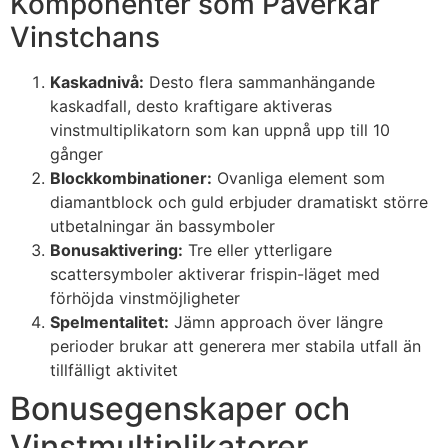
Komponenter som Påverkar
Vinstchans
Kaskadnivå:
Desto flera sammanhängande
kaskadfall, desto kraftigare aktiveras
vinstmultiplikatorn som kan uppnå upp till 10
gånger
Blockkombinationer:
Ovanliga element som
diamantblock och guld erbjuder dramatiskt större
utbetalningar än bassymboler
Bonusaktivering:
Tre eller ytterligare
scattersymboler aktiverar frispin-läget med
förhöjda vinstmöjligheter
Spelmentalitet:
Jämn approach över längre
perioder brukar att generera mer stabila utfall än
tillfälligt aktivitet
Bonusegenskaper och
Vinstmultiplikatorer