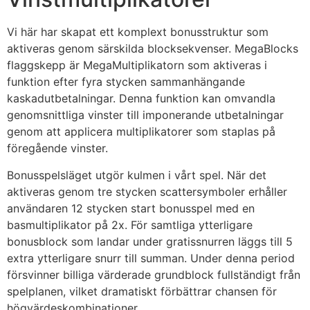
Vi här har skapat ett komplext bonusstruktur som
aktiveras genom särskilda blocksekvenser. MegaBlocks
flaggskepp är MegaMultiplikatorn som aktiveras i
funktion efter fyra stycken sammanhängande
kaskadutbetalningar. Denna funktion kan omvandla
genomsnittliga vinster till imponerande utbetalningar
genom att applicera multiplikatorer som staplas på
föregående vinster.
Bonusspelsläget utgör kulmen i vårt spel. När det
aktiveras genom tre stycken scattersymboler erhåller
användaren 12 stycken start bonusspel med en
basmultiplikator på 2x. För samtliga ytterligare
bonusblock som landar under gratissnurren läggs till 5
extra ytterligare snurr till summan. Under denna period
försvinner billiga värderade grundblock fullständigt från
spelplanen, vilket dramatiskt förbättrar chansen för
högvärdeskombinationer.