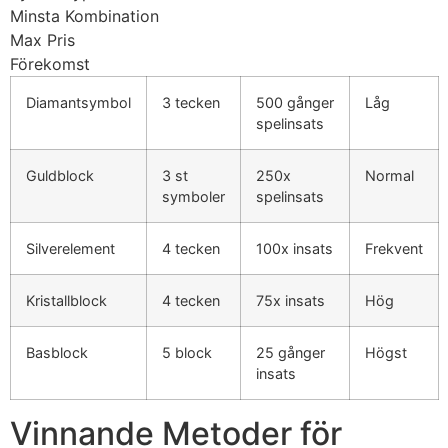
Minsta Kombination
Max Pris
Förekomst
Diamantsymbol
3 tecken
500 gånger
Låg
spelinsats
Guldblock
3 st
250x
Normal
symboler
spelinsats
Silverelement
4 tecken
100x insats
Frekvent
Kristallblock
4 tecken
75x insats
Hög
Basblock
5 block
25 gånger
Högst
insats
Vinnande Metoder för