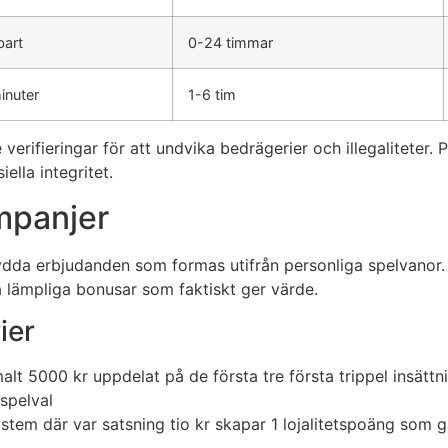
art
0-24 timmar
inuter
1-6 tim
rifieringar för att undvika bedrägerier och illegaliteter. 
ella integritet.
mpanjer
dda erbjudanden som formas utifrån personliga spelvanor. 
da lämpliga bonusar som faktiskt ger värde.
ier
lt 5000 kr uppdelat på de första tre första trippel insättn
spelval
em där var satsning tio kr skapar 1 lojalitetspoäng som går 