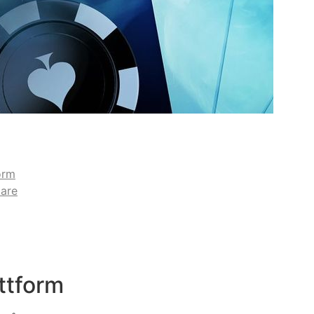
form
lare
attform