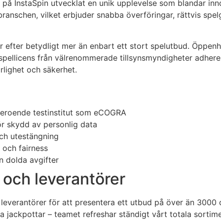
i på InstaSpin utvecklat en unik upplevelse som blandar in
nschen, vilket erbjuder snabba överföringar, rättvis spelg
r efter betydligt mer än enbart ett stort spelutbud. Öppenh
 spellicens från välrenommerade tillsynsmyndigheter adherera
rlighet och säkerhet.
beroende testinstitut som eCOGRA
r skydd av personlig data
och utestängning
 och fairness
n dolda avgifter
och leverantörer
verantörer för att presentera ett utbud på över än 3000 casi
ackpottar – teamet refreshar ständigt vårt totala sortime