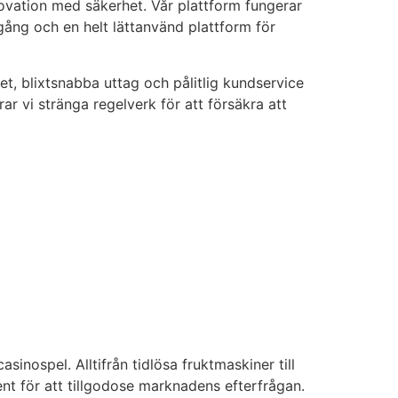
novation med säkerhet. Vår plattform fungerar
ång och en helt lättanvänd plattform för
et, blixtsnabba uttag och pålitlig kundservice
r vi stränga regelverk för att försäkra att
nospel. Alltifrån tidlösa fruktmaskiner till
nt för att tillgodose marknadens efterfrågan.