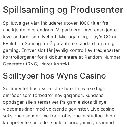
Spillsamling og Produsenter
Spillutvalget vårt inkluderer utover 1000 titler fra
anerkjente leverandører. Vi partnerer med anerkjente
leverandører som Netent, Microgaming, Play’n GO og
Evolution Gaming for å garantere standard og ærlig
gaming. Enhver slot får jevnlig kontroll av tredjeparter
kontrollorganer for å dokumentere at Random Number
Generator (RNG) virker korrekt.
Spilltyper hos Wyns Casino
Sortimentet hos oss er strukturert i oversiktlige
områder som forbedrer navigasjonen. Kundene
oppdager alle alternativer fra gamle slots til nye
videomaskiner med voksende gevinster. Live casino-
seksjonen sender live fra profesjonelle studioer hvor
kompetente spillledere holder bordgaming i sanntid.