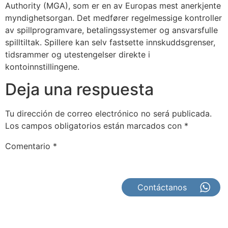
Authority (MGA), som er en av Europas mest anerkjente
myndighetsorgan. Det medfører regelmessige kontroller
av spillprogramvare, betalingssystemer og ansvarsfulle
spilltiltak. Spillere kan selv fastsette innskuddsgrenser,
tidsrammer og utestengelser direkte i
kontoinnstillingene.
Deja una respuesta
Tu dirección de correo electrónico no será publicada.
Los campos obligatorios están marcados con
*
Comentario
*
Contáctanos