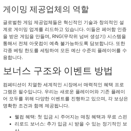
게이밍 제공업체의 역할
글로벌한 게임 제공업체들은 혁신적인 기술과 창의적인 설
계로 게이밍 업계를 리드하고 있습니다. 이들은 페어함 인증
을 받은 게임을 만들며, RNG(무작위 넘버 생성기) 시스템을
통해서 전체 아웃컴이 예측 불가능하도록 담보합니다. 또한
각종 베팅 한도를 세팅하여 모든 예산 수준의 플레이어를 수
용합니다.
보너스 구조와 이벤트 방법
컴페티션이 치열한 세계적인 시장에서 매력적인 혜택 프로
그램은 필수입니다. 우리는 새로운 플레이어와 기존 플레이
어 모두를 위해 다양한 이벤트를 진행하고 있으며, 각 보상은
명확한 조건과 함께 제공됩니다.
웰컴 혜택: 첫 입금 시 주어지는 매칭 혜택과 무료 스핀
리로드 보너스: 추가 입금 시 받을 수 있는 정기적인 보
상