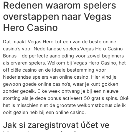
Redenen waarom spelers
overstappen naar Vegas
Hero Casino
Dat maakt Vegas Hero tot een van de beste online
casino’s voor Nederlandse spelers.Vegas Hero Casino
Bonus – de perfecte aanbieding voor zowel beginners
als ervaren spelers. Welkom bij Vegas Hero Casino, het
officiële casino en de ideale bestemming voor
Nederlandse spelers van online casino. Hier vind je
gewoon goede online casino’s, waar je kunt gokken
zonder gezeik. Elke week ontvang je bij een nieuwe
storting als je deze bonus activeert 50 gratis spins. Oké
het is misschien niet de grootste welkomstbonus die ik
ooit gezien heb bij een online casino.
Jak si zaregistrovat účet ve