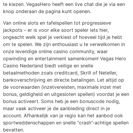
te kiezen. VegasHero heeft een live chat die je via een
knop onderaan de pagina kunt openen.
Van online slots en tafelspellen tot progressieve
jackpots – er is voor elke soort speler iets hier,
ongeacht welk spel je verkiest of hoeveel tijd je hebt
om te spelen. We zijn enthousiast u te verwelkomen in
onze levendige online casino community, waar
opwinding en entertainment samenkomen! Vegas Hero
Casino Nederland biedt veilige en snelle
betaalmethoden zoals creditcard, Skrill of Neteller,
bankoverschrijving en directe betalingen. Let altijd op
de voorwaarden (inzetvereisten, maximale inzet met
bonus, geldigheid en uitgesloten spellen) voordat je een
bonus activeert. Soms heb je een bonuscode nodig,
maar vaak activeer je de aanbieding direct in je
account. Afhankelijk van je regio kan het aanbod ook
sportweddenschappen en snelle “crash”-achtige spellen
bevatten.