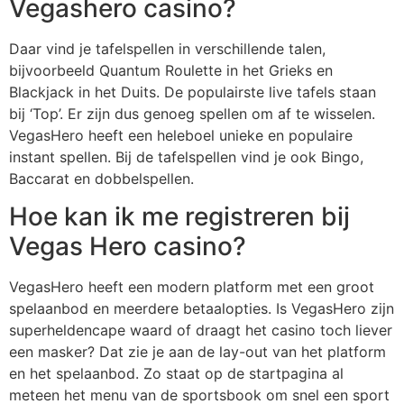
Vegashero casino?
Daar vind je tafelspellen in verschillende talen,
bijvoorbeeld Quantum Roulette in het Grieks en
Blackjack in het Duits. De populairste live tafels staan
bij ‘Top’. Er zijn dus genoeg spellen om af te wisselen.
VegasHero heeft een heleboel unieke en populaire
instant spellen. Bij de tafelspellen vind je ook Bingo,
Baccarat en dobbelspellen.
Hoe kan ik me registreren bij
Vegas Hero casino?
VegasHero heeft een modern platform met een groot
spelaanbod en meerdere betaalopties. Is VegasHero zijn
superheldencape waard of draagt het casino toch liever
een masker? Dat zie je aan de lay-out van het platform
en het spelaanbod. Zo staat op de startpagina al
meteen het menu van de sportsbook om snel een sport