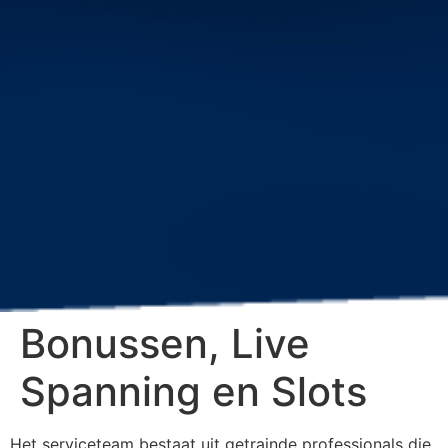
Bonussen, Live
Spanning en Slots
Het serviceteam bestaat uit getrainde professionals die