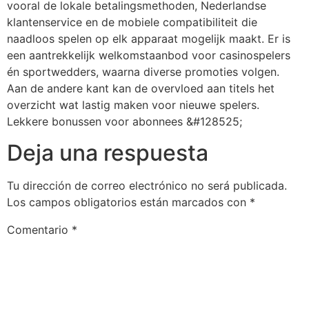
vooral de lokale betalingsmethoden, Nederlandse
klantenservice en de mobiele compatibiliteit die
naadloos spelen op elk apparaat mogelijk maakt. Er is
een aantrekkelijk welkomstaanbod voor casinospelers
én sportwedders, waarna diverse promoties volgen.
Aan de andere kant kan de overvloed aan titels het
overzicht wat lastig maken voor nieuwe spelers.
Lekkere bonussen voor abonnees &#128525;
Deja una respuesta
Tu dirección de correo electrónico no será publicada.
Los campos obligatorios están marcados con
*
Comentario
*