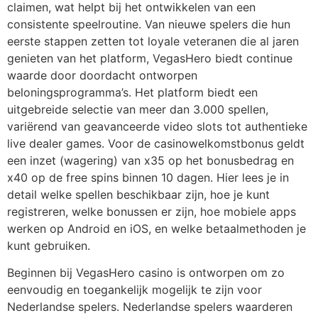
claimen, wat helpt bij het ontwikkelen van een
consistente speelroutine. Van nieuwe spelers die hun
eerste stappen zetten tot loyale veteranen die al jaren
genieten van het platform, VegasHero biedt continue
waarde door doordacht ontworpen
beloningsprogramma’s. Het platform biedt een
uitgebreide selectie van meer dan 3.000 spellen,
variërend van geavanceerde video slots tot authentieke
live dealer games. Voor de casinowelkomstbonus geldt
een inzet (wagering) van x35 op het bonusbedrag en
x40 op de free spins binnen 10 dagen. Hier lees je in
detail welke spellen beschikbaar zijn, hoe je kunt
registreren, welke bonussen er zijn, hoe mobiele apps
werken op Android en iOS, en welke betaalmethoden je
kunt gebruiken.
Beginnen bij VegasHero casino is ontworpen om zo
eenvoudig en toegankelijk mogelijk te zijn voor
Nederlandse spelers. Nederlandse spelers waarderen