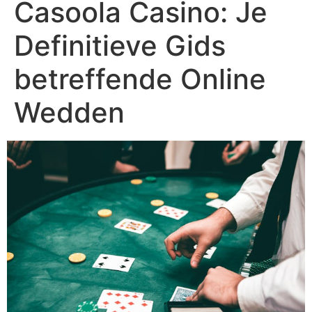
Casoola Casino: Je
Definitieve Gids
betreffende Online
Wedden