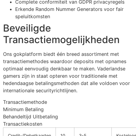
Complete conformiteit van GDPR privacyregels
Erkende Random Nummer Generators voor fair
speluitkomsten
Beveiligde
Transactiemogelijkheden
Ons gokplatform biedt één breed assortiment met
transactiemethodes waardoor deposits met opnames
optimaal eenvoudig denkbaar te maken. Vaderlandse
gamers zijn in staat opteren voor traditionele met
hedendaagse betalingsmethoden dat alle voldoen voor
internationale securityrichtlijnen.
Transactiemethode
Minimum Betaling
Behandeltijd Uitbetaling
Transactiekosten
Credit-/Debetkaarten
10
3-5
Kosteloo