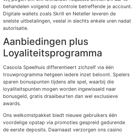
behandelen volgend op controle betreffende je account.
Digitale wallets zoals Skrill en Neteller leveren de
snelste uitbetalingen, veelal in slechts enkele uren nadat
autorisatie.
Aanbiedingen plus
Loyaliteitsprogramma
Casoola Speelhuis differentieert zichzelf via één
trouwprogramma hetgeen iedere inzet beloont. Spelers
sparen bonuspunten tijdens alle spel, waarbij die
loyaliteitspunten mogen worden ingewisseld naar
bonusgeld, gratis draaibeurten dan wel exclusieve
awards.
Ons welkomstpakket biedt nieuwe gebruikers één
voordelige opstap via promoties gespreid gedurende
de eerste deposits. Daarnaast verzorgen ons casino