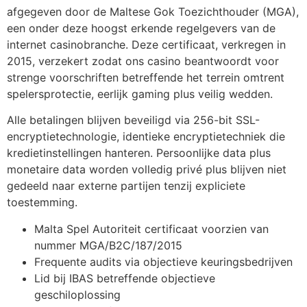
afgegeven door de Maltese Gok Toezichthouder (MGA),
een onder deze hoogst erkende regelgevers van de
internet casinobranche. Deze certificaat, verkregen in
2015, verzekert zodat ons casino beantwoordt voor
strenge voorschriften betreffende het terrein omtrent
spelersprotectie, eerlijk gaming plus veilig wedden.
Alle betalingen blijven beveiligd via 256-bit SSL-
encryptietechnologie, identieke encryptietechniek die
kredietinstellingen hanteren. Persoonlijke data plus
monetaire data worden volledig privé plus blijven niet
gedeeld naar externe partijen tenzij expliciete
toestemming.
Malta Spel Autoriteit certificaat voorzien van
nummer MGA/B2C/187/2015
Frequente audits via objectieve keuringsbedrijven
Lid bij IBAS betreffende objectieve
geschiloplossing