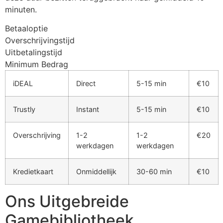
minuten.
Betaaloptie
Overschrijvingstijd
Uitbetalingstijd
Minimum Bedrag
iDEAL
Direct
5-15 min
€10
Trustly
Instant
5-15 min
€10
Overschrijving
1-2
1-2
€20
werkdagen
werkdagen
Kredietkaart
Onmiddellijk
30-60 min
€10
Ons Uitgebreide
Gamebibliotheek