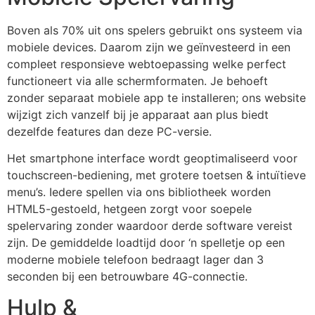
Boven als 70% uit ons spelers gebruikt ons systeem via
mobiele devices. Daarom zijn we geïnvesteerd in een
compleet responsieve webtoepassing welke perfect
functioneert via alle schermformaten. Je behoeft
zonder separaat mobiele app te installeren; ons website
wijzigt zich vanzelf bij je apparaat aan plus biedt
dezelfde features dan deze PC-versie.
Het smartphone interface wordt geoptimaliseerd voor
touchscreen-bediening, met grotere toetsen & intuïtieve
menu’s. Iedere spellen via ons bibliotheek worden
HTML5-gestoeld, hetgeen zorgt voor soepele
spelervaring zonder waardoor derde software vereist
zijn. De gemiddelde loadtijd door ‘n spelletje op een
moderne mobiele telefoon bedraagt lager dan 3
seconden bij een betrouwbare 4G-connectie.
Hulp &