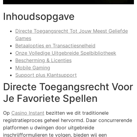
Inhoudsopgave
Directe Toegangsrecht Tot Jouw Meest Geliefde
Games
Betaalopties en Transactiesnelheid
Onze Volledige Uitgebreide Spelbibliotheek
Bescherming & Licenties
Mobile Gaming
Support plus Klantsupport
Directe Toegangsrecht Voor
Je Favoriete Spellen
Op
Casino Instant
bezitten we dit traditionele
registratieproces geheel hervormd. Daar concurrerende
platformen u dwingen door uitgebreide
inschrijfformulieren te volgen, bieden wij een