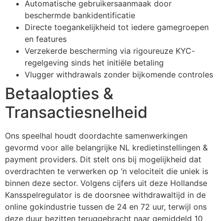
Automatische gebruikersaanmaak door
beschermde bankidentificatie
Directe toegankelijkheid tot iedere gamegroepen
en features
Verzekerde bescherming via rigoureuze KYC-
regelgeving sinds het initiële betaling
Vlugger withdrawals zonder bijkomende controles
Betaalopties &
Transactiesnelheid
Ons speelhal houdt doordachte samenwerkingen
gevormd voor alle belangrijke NL kredietinstellingen &
payment providers. Dit stelt ons bij mogelijkheid dat
overdrachten te verwerken op ‘n velociteit die uniek is
binnen deze sector. Volgens cijfers uit deze Hollandse
Kansspelregulator is de doorsnee withdrawaltijd in de
online gokindustrie tussen de 24 en 72 uur, terwijl ons
deze duur bezitten teruggebracht naar gemiddeld 10