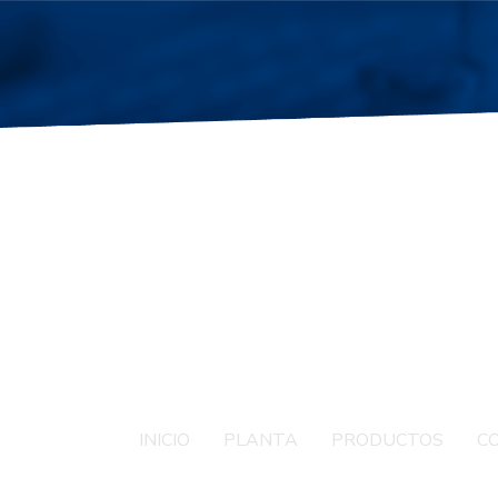
INICIO
PLANTA
PRODUCTOS
C