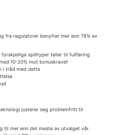
ng fra regulatorer benytter mer enn 78% av
kjellige spilltyper teller til fullføring
er med 10-20% mot bonuskravet
n i tråd med dette
ttelse
bud
knologi justerer seg problemfritt til
 til mer enn det meste av utvalget vår.