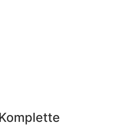
 Komplette