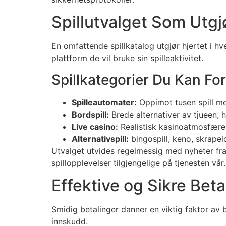
Spillutvalget Som Utgj
En omfattende spillkatalog utgjør hjertet i h
plattform de vil bruke sin spilleaktivitet.
Spillkategorier Du Kan Fo
Spilleautomater:
Oppimot tusen spill med
Bordspill:
Brede alternativer av tjueen,
Live casino:
Realistisk kasinoatmosfære 
Alternativspill:
bingospill, keno, skrape
Utvalget utvides regelmessig med nyheter fra 
spillopplevelser tilgjengelige på tjenesten vår.
Effektive og Sikre Bet
Smidig betalinger danner en viktig faktor av b
innskudd.