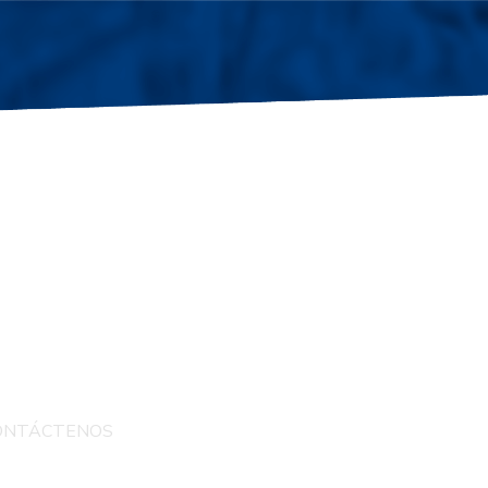
ONTÁCTENOS