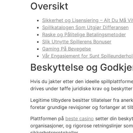
Oversikt
Sikkerhet og Lisensiering – Alt Du Må Vi
Spillkatalogen Som Utgjør Differansen
Raske og Pålitelige Betalingsmetoder
Slik Utnytte Spillerens Bonuser
Gaming På Bevegelse
Vår Engasjement for Sunt Spilleunderho
Beskyttelse og Godkjen
Hvis du jakter etter den ideelle spillplattfor
drives under tøffe juridiske krav og beskytt
Legitime tilbydere besitter tillatelser fra 
foretar grundige revisjoner og forlanger at ti
Plattformen på
beste casino
setter din beskyt
organisasjoner, og rigorose retningslinjer s
sikkerhetsprotokoller.