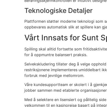
Berøringsskjermkontrollen er intuitivt design
Teknologiske Detaljer
Plattformen støtter moderne teknologi som s
oppbevares automatisk slik at spillere kan 
Vårt Innsats for Sunt 
Spilling skal alltid fortsette som fritidsaktiv
for å oppmuntre balansert praksis.
Selvekskludering tillater deg å velge opphold 
restriksjonene implementeres umiddelbart ikk
forbruk med jevnlige mellomrom.
Våre kundesupportteam er skolert i å gjenkjen
jobber sammen med etablerte organisasjoner v
Med å selektere en lisensiert og pålitelig sid
velkommen til en kasinoreise basert på integri