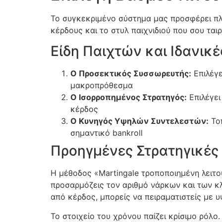
Το συγκεκριμένο σύστημα μας προσφέρει πλ
κέρδους και το στυλ παιχνιδιού που σου ταιρι
Είδη Παιχτών και Ιδανικέ
Ο Προσεκτικός Συσσωρευτής:
Επιλέγε
μακροπρόθεσμα
Ο Ισορροπημένος Στρατηγός:
Επιλέγει
κέρδος
Ο Κυνηγός Υψηλών Συντελεστών:
Τοπ
σημαντικό bankroll
Προηγμένες Στρατηγικές
Η μέθοδος «Martingale τροποποιημένη λειτου
προσαρμόζεις τον αριθμό νάρκων και των κλ
από κέρδος, μπορείς να πειραματιστείς με
Το στοιχείο του χρόνου παίζει κρίσιμο ρόλ