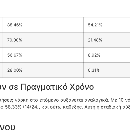
88.46%
54.21%
70.00%
21.48%
56.67%
8.92%
28.00%
0.31%
ν σε Πραγματικό Χρόνο
υπήσεις νάρκη στο επόμενο αυξάνεται αναλογικά. Με 10 νά
ρο 58.33% (14/24), και ούτω καθεξής. Αυτή η σταδιακή α
ύνου