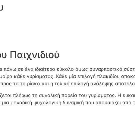
υ
υ Παιχνιδιού
ται πάνω σε ένα ιδιαίτερο εύκολο όμως συναρπαστικό σύ
οίρα κάθε γυρίσματος. Κάθε μία επιλογή πλακιδίου αποκαλ
προς το το ρίσκο και η τελική επιλογή ανάληψης αποτελο
ίζεται πλήρως τη συνολική πορεία του γυρίσματος. Η ευκα
ι μια μοναδική ψυχολογική δυναμική που απουσιάζει από τ