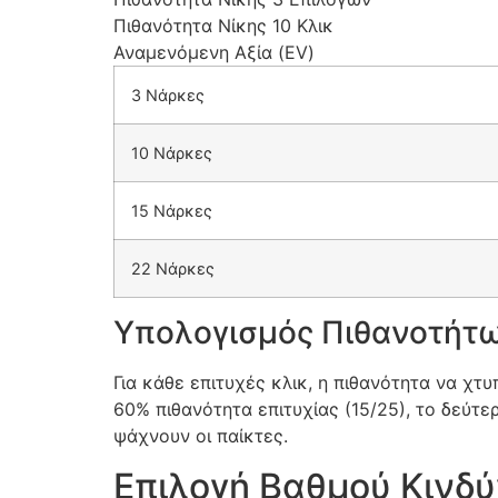
Πιθανότητα Νίκης 10 Κλικ
Αναμενόμενη Αξία (EV)
3 Νάρκες
10 Νάρκες
15 Νάρκες
22 Νάρκες
Υπολογισμός Πιθανοτήτω
Για κάθε επιτυχές κλικ, η πιθανότητα να χτ
60% πιθανότητα επιτυχίας (15/25), το δεύτε
ψάχνουν οι παίκτες.
Επιλογή Βαθμού Κινδ