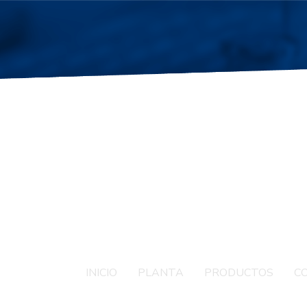
INICIO
PLANTA
PRODUCTOS
C