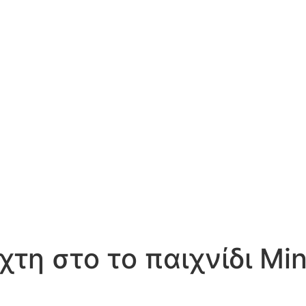
τη στο το παιχνίδι Min