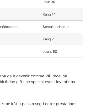
Jour 30
Kãng 14
 nécessaire
Semaine chaque
Kãng 7
Jours 60
aaba da n devenir comme VIP recevoir
irthday gifts ne special event invitations.
one kõt tɩ paas n segd notre prestations.