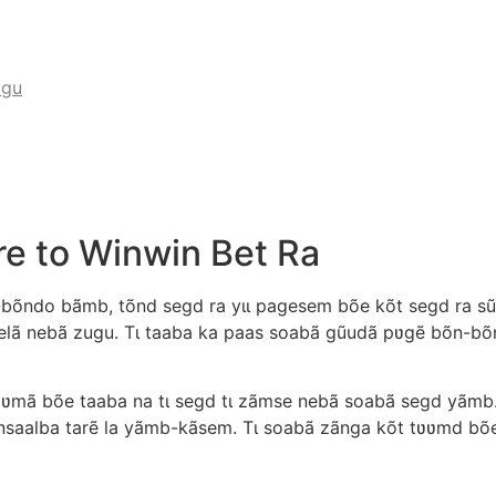
ugu
e to Winwin Bet Ra
õndo bãmb, tõnd segd ra yɩɩ pagesem bõe kõt segd ra sũur
elã nebã zugu. Tɩ taaba ka paas soabã gũudã pʋgẽ bõn-bõn
mã bõe taaba na tɩ segd tɩ zãmse nebã soabã segd yãmb. 
insaalba tarẽ la yãmb-kãsem. Tɩ soabã zãnga kõt tʋʋmd 