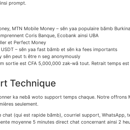
insi prompt.
ey, MTN Mobile Money – sẽn yaa populaire bãmb Burkin
mprennent Coris Banque, Ecobank ainsi UBA
eller et Perfect Money
i USDT – sẽn yaa fast bãmb et sẽn ka fees importants
 sẽn peut tɩ être n seg anonymously
m sortie est CFA 5,000,000 zak-wã tout. Retrait temps es
rt Technique
nner ka nebã woto support temps chaque. Notre offrons Mo
emières seulement.
ve chat (qui est rapide bãmb), courriel support, WhatsApp,
nte moyenne 5 minutes direct chat concernant ainsi 2 heur