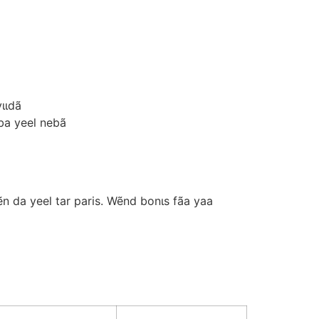
ɩɩdã
ba yeel nebã
n da yeel tar paris. Wẽnd bonɩs fãa yaa