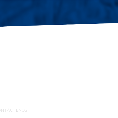
ONTÁCTENOS