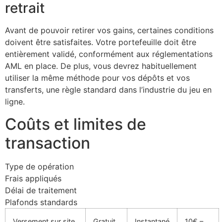
retrait
Avant de pouvoir retirer vos gains, certaines conditions
doivent être satisfaites. Votre portefeuille doit être
entièrement validé, conformément aux réglementations
AML en place. De plus, vous devrez habituellement
utiliser la même méthode pour vos dépôts et vos
transferts, une règle standard dans l’industrie du jeu en
ligne.
Coûts et limites de
transaction
Type de opération
Frais appliqués
Délai de traitement
Plafonds standards
Versement sur site
Gratuit
Instantané
10€ –