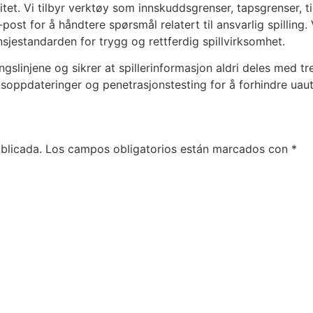
itet. Vi tilbyr verktøy som innskuddsgrenser, tapsgrenser, 
post for å håndtere spørsmål relatert til ansvarlig spilling. 
nsjestandarden for trygg og rettferdig spillvirksomhet.
slinjene og sikrer at spillerinformasjon aldri deles med tre
tsoppdateringer og penetrasjonstesting for å forhindre uauto
blicada.
Los campos obligatorios están marcados con
*