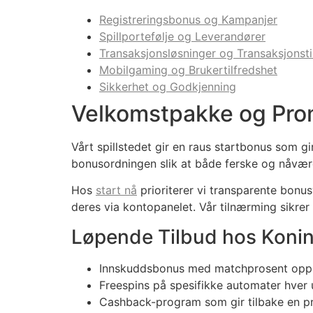
Registreringsbonus og Kampanjer
Spillportefølje og Leverandører
Transaksjonsløsninger og Transaksjonst
Mobilgaming og Brukertilfredshet
Sikkerhet og Godkjenning
Velkomstpakke og Pro
Vårt spillstedet gir en raus startbonus som gir
bonusordningen slik at både ferske og nåvære
Hos
start nå
prioriterer vi transparente bonus
deres via kontopanelet. Vår tilnærming sikrer a
Løpende Tilbud hos Koni
Innskuddsbonus med matchprosent opp 
Freespins på spesifikke automater hver
Cashback-program som gir tilbake en p