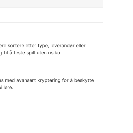
ere sortere etter type, leverandør eller
il å teste spill uten risiko.
les med avansert kryptering for å beskytte
illere.