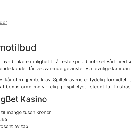
ider
motilbud
 nye brukere mulighet til å teste spillbiblioteket vårt med ø
nde kunder får vedvarende gevinster via jevnlige kampanjer
vilkår uten gjemte krav. Spillekravene er tydelig formidlet, 
t bonusfordelene virkelig gir spillelyst i stedet for frustras
ngBet Kasino
til mange tusen kroner
 uke
rosent av tap