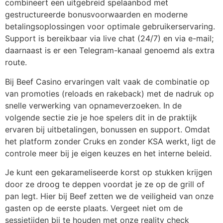
combineert een uitgebreid spelaanbod met
gestructureerde bonusvoorwaarden en moderne
betalingsoplossingen voor optimale gebruikerservaring.
Support is bereikbaar via live chat (24/7) en via e-mail;
daarnaast is er een Telegram-kanaal genoemd als extra
route.
Bij Beef Casino ervaringen valt vaak de combinatie op
van promoties (reloads en rakeback) met de nadruk op
snelle verwerking van opnameverzoeken. In de
volgende sectie zie je hoe spelers dit in de praktijk
ervaren bij uitbetalingen, bonussen en support. Omdat
het platform zonder Cruks en zonder KSA werkt, ligt de
controle meer bij je eigen keuzes en het interne beleid.
Je kunt een gekarameliseerde korst op stukken krijgen
door ze droog te deppen voordat je ze op de grill of
pan legt. Hier bij Beef zetten we de veiligheid van onze
gasten op de eerste plaats. Vergeet niet om de
sessietijden bij te houden met onze reality check