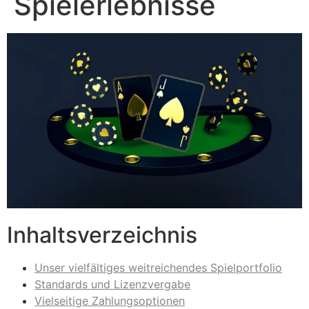
Spielerlebnisse
Inhaltsverzeichnis
Unser vielfältiges weitreichendes Spielportfolio
Standards und Lizenzvergabe
Vielseitige Zahlungsoptionen