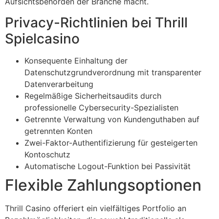
Aufsichtsbehörden der Branche macht.
Privacy-Richtlinien bei Thrill
Spielcasino
Konsequente Einhaltung der
Datenschutzgrundverordnung mit transparenter
Datenverarbeitung
Regelmäßige Sicherheitsaudits durch
professionelle Cybersecurity-Spezialisten
Getrennte Verwaltung von Kundenguthaben auf
getrennten Konten
Zwei-Faktor-Authentifizierung für gesteigerten
Kontoschutz
Automatische Logout-Funktion bei Passivität
Flexible Zahlungsoptionen
Thrill Casino offeriert ein vielfältiges Portfolio an