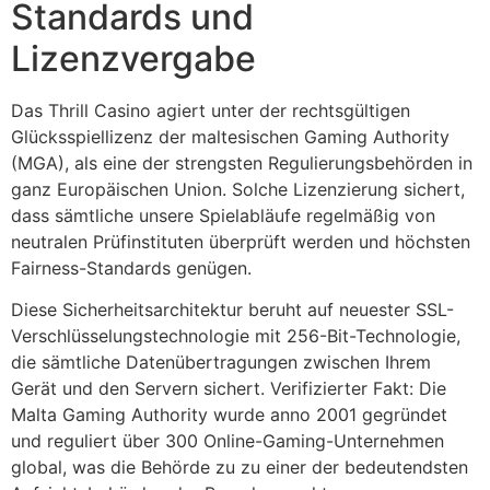
Standards und
Lizenzvergabe
Das Thrill Casino agiert unter der rechtsgültigen
Glücksspiellizenz der maltesischen Gaming Authority
(MGA), als eine der strengsten Regulierungsbehörden in
ganz Europäischen Union. Solche Lizenzierung sichert,
dass sämtliche unsere Spielabläufe regelmäßig von
neutralen Prüfinstituten überprüft werden und höchsten
Fairness-Standards genügen.
Diese Sicherheitsarchitektur beruht auf neuester SSL-
Verschlüsselungstechnologie mit 256-Bit-Technologie,
die sämtliche Datenübertragungen zwischen Ihrem
Gerät und den Servern sichert. Verifizierter Fakt: Die
Malta Gaming Authority wurde anno 2001 gegründet
und reguliert über 300 Online-Gaming-Unternehmen
global, was die Behörde zu zu einer der bedeutendsten