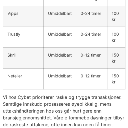
Vipps
Umiddelbart
0-24 timer
100
kr
Trustly
Umiddelbart
0-24 timer
100
kr
Skrill
Umiddelbart
0-12 timer
150
kr
Neteller
Umiddelbart
0-12 timer
150
kr
Vi hos Cybet prioriterer raske og trygge transaksjoner.
Samtlige innskudd prosesseres øyeblikkelig, mens
uttakshåndteringen hos oss går hurtigere enn
bransjegjennomsnittet. Våre e-lommebokløsninger tilbyr
de raskeste uttakene, ofte innen kun noen få timer.