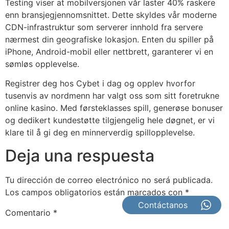
Testing viser at mobilversjonen vår laster 40% raskere
enn bransjegjennomsnittet. Dette skyldes vår moderne
CDN-infrastruktur som serverer innhold fra servere
nærmest din geografiske lokasjon. Enten du spiller på
iPhone, Android-mobil eller nettbrett, garanterer vi en
sømløs opplevelse.
Registrer deg hos Cybet i dag og opplev hvorfor
tusenvis av nordmenn har valgt oss som sitt foretrukne
online kasino. Med førsteklasses spill, generøse bonuser
og dedikert kundestøtte tilgjengelig hele døgnet, er vi
klare til å gi deg en minnerverdig spillopplevelse.
Deja una respuesta
Tu dirección de correo electrónico no será publicada.
Los campos obligatorios están marcados con
*
Contáctanos
Comentario
*