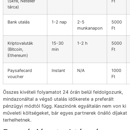
(Skrill, Neteller
Ft
tárca)
Bank utalás
1-2 nap
2-5
5000
munkanapon
Ft
Kriptovaluták
15-30
1-2 h
5000
(Bitcoin,
min
Ft
Ethereum)
Paysafecard
Instant
N/A
1000
voucher
Ft
Összes kivételi folyamatot 24 órán belül feldolgozunk,
mindazonáltal a végső utalás időkerete a preferált
pénzügyi módtól függ. Kaszinónk egyáltalán nem von ki
műveleti költségeket, bár egyes partnerek önálló díjakat
terhelhetnek.