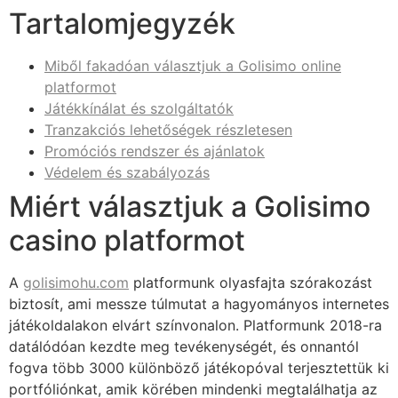
Tartalomjegyzék
Miből fakadóan választjuk a Golisimo online
platformot
Játékkínálat és szolgáltatók
Tranzakciós lehetőségek részletesen
Promóciós rendszer és ajánlatok
Védelem és szabályozás
Miért választjuk a Golisimo
casino platformot
A
golisimohu.com
platformunk olyasfajta szórakozást
biztosít, ami messze túlmutat a hagyományos internetes
játékoldalakon elvárt színvonalon. Platformunk 2018-ra
datálódóan kezdte meg tevékenységét, és onnantól
fogva több 3000 különböző játékopóval terjesztettük ki
portfóliónkat, amik körében mindenki megtalálhatja az