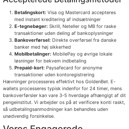
Betalingskort:
Visa og Mastercard accepteres
med instant kreditering af indsætninger
E-tegnebøger:
Skrill, Neteller og MB for raske
transaktioner uden deling af bankoplysninger
Bankoverførsel:
Direkte overførsel fra danske
banker med høj sikkerhed
Mobilbetalinger:
MobilePay og øvrige lokale
løsninger for bekvem indbetaling
Prepaid-kort:
Paysafecard for anonyme
transaktioner uden kontoregistrering
Hævninger processeres effektivt hos GoldenBet. E-
wallets processeres typisk indenfor for 24 timer, mens
bankoverførsler kan vare 3-5 hverdage afhængigt af dit
pengeinstitut. Vi arbejder os på at verificere konti raskt,
så udbetalingsanmodninger kan behandles uden
unødvendig forsinkelse.
Vores Engagerede