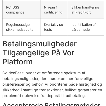
PCI DSS
Niveau 1
Sikker håndtering
compliance
certificering
af kreditkort
Regelmæssige
Kvartalsvise
Identifikation af
sikkerhedsaudits
tests
sårbarheder
Betalingsmuligheder
Tilgængelige På Vor
Platform
GoldenBet tilbyder et omfattende spektrum af
betalingsmuligheder, der imødekommer forskellige
præferencer og behov. Vi prioriterer både hurtighed og
sikkerhed i samtlige transaktioner, hvilket garanterer en
problemfri oplevelse fra deposit til udbetaling.
Accepterede Betalingsmetoder