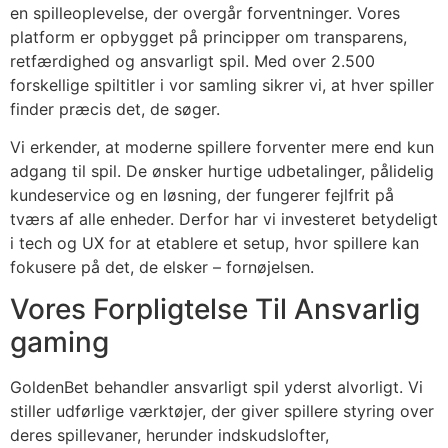
en spilleoplevelse, der overgår forventninger. Vores
platform er opbygget på principper om transparens,
retfærdighed og ansvarligt spil. Med over 2.500
forskellige spiltitler i vor samling sikrer vi, at hver spiller
finder præcis det, de søger.
Vi erkender, at moderne spillere forventer mere end kun
adgang til spil. De ønsker hurtige udbetalinger, pålidelig
kundeservice og en løsning, der fungerer fejlfrit på
tværs af alle enheder. Derfor har vi investeret betydeligt
i tech og UX for at etablere et setup, hvor spillere kan
fokusere på det, de elsker – fornøjelsen.
Vores Forpligtelse Til Ansvarlig
gaming
GoldenBet behandler ansvarligt spil yderst alvorligt. Vi
stiller udførlige værktøjer, der giver spillere styring over
deres spillevaner, herunder indskudslofter,