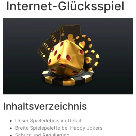
Internet-Glücksspiel
Inhaltsverzeichnis
Unser Spielerlebnis im Detail
Breite Spielepalette bei Happy Jokers
Schutz und Regulierung