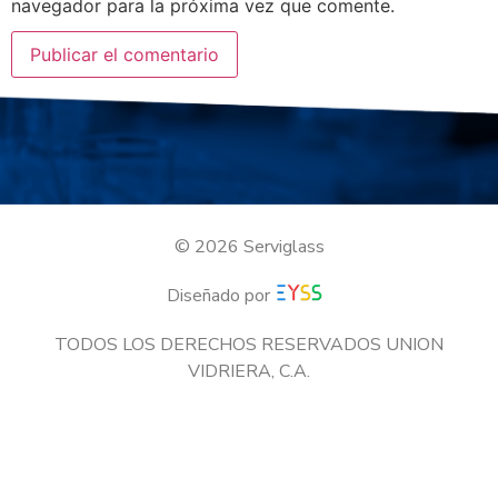
navegador para la próxima vez que comente.
© 2026 Serviglass
Diseñado por
TODOS LOS DERECHOS RESERVADOS UNION
VIDRIERA, C.A.