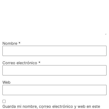
Nombre
*
Correo electrónico
*
Web
Guarda mi nombre, correo electrónico y web en este