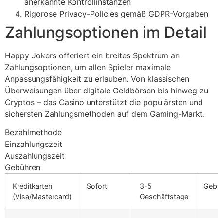
anerkannte Kontrollinstanzen
Rigorose Privacy-Policies gemäß GDPR-Vorgaben
Zahlungsoptionen im Detail
Happy Jokers offeriert ein breites Spektrum an
Zahlungsoptionen, um allen Spieler maximale
Anpassungsfähigkeit zu erlauben. Von klassischen
Überweisungen über digitale Geldbörsen bis hinweg zu
Cryptos – das Casino unterstützt die populärsten und
sichersten Zahlungsmethoden auf dem Gaming-Markt.
Bezahlmethode
Einzahlungszeit
Auszahlungszeit
Gebühren
Kreditkarten
Sofort
3-5
Gebü
(Visa/Mastercard)
Geschäftstage