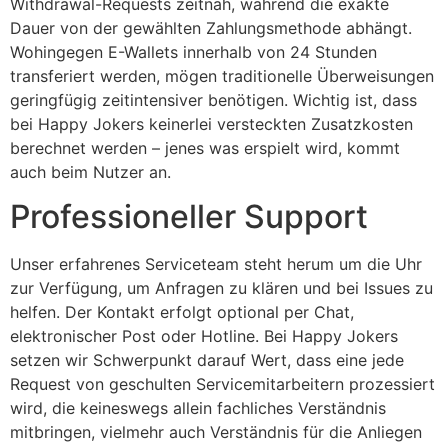
Withdrawal-Requests zeitnah, während die exakte
Dauer von der gewählten Zahlungsmethode abhängt.
Wohingegen E-Wallets innerhalb von 24 Stunden
transferiert werden, mögen traditionelle Überweisungen
geringfügig zeitintensiver benötigen. Wichtig ist, dass
bei Happy Jokers keinerlei versteckten Zusatzkosten
berechnet werden – jenes was erspielt wird, kommt
auch beim Nutzer an.
Professioneller Support
Unser erfahrenes Serviceteam steht herum um die Uhr
zur Verfügung, um Anfragen zu klären und bei Issues zu
helfen. Der Kontakt erfolgt optional per Chat,
elektronischer Post oder Hotline. Bei Happy Jokers
setzen wir Schwerpunkt darauf Wert, dass eine jede
Request von geschulten Servicemitarbeitern prozessiert
wird, die keineswegs allein fachliches Verständnis
mitbringen, vielmehr auch Verständnis für die Anliegen