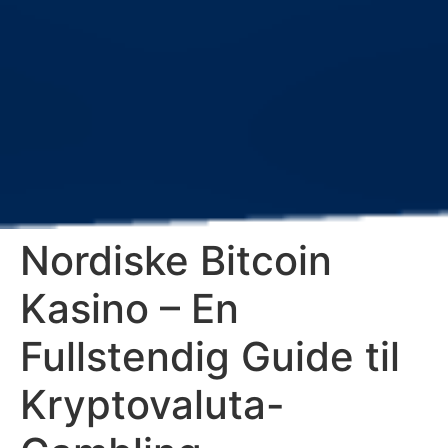
Nordiske Bitcoin
Kasino – En
Fullstendig Guide til
Kryptovaluta-