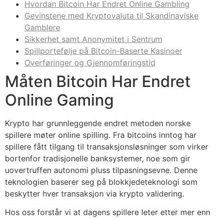
Hvordan Bitcoin Har Endret Online Gambling
Gevinstene med Kryptovaluta til Skandinaviske
Gamblere
Sikkerhet samt Anonymitet i Sentrum
Spillportefølje på Bitcoin-Baserte Kasinoer
Overføringer og Gjennomføringstid
Måten Bitcoin Har Endret
Online Gaming
Krypto har grunnleggende endret metoden norske
spillere møter online spilling. Fra bitcoins inntog har
spillere fått tilgang til transaksjonsløsninger som virker
bortenfor tradisjonelle banksystemer, noe som gir
uovertruffen autonomi pluss tilpasningsevne. Denne
teknologien baserer seg på blokkjedeteknologi som
beskytter hver transaksjon via krypto validering.
Hos oss forstår vi at dagens spillere leter etter mer enn