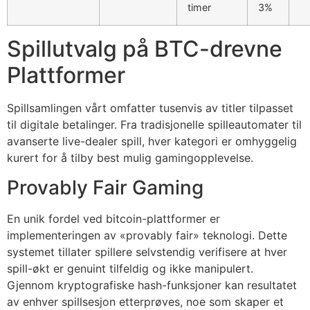
timer
3%
Spillutvalg på BTC-drevne
Plattformer
Spillsamlingen vårt omfatter tusenvis av titler tilpasset
til digitale betalinger. Fra tradisjonelle spilleautomater til
avanserte live-dealer spill, hver kategori er omhyggelig
kurert for å tilby best mulig gamingopplevelse.
Provably Fair Gaming
En unik fordel ved bitcoin-plattformer er
implementeringen av «provably fair» teknologi. Dette
systemet tillater spillere selvstendig verifisere at hver
spill-økt er genuint tilfeldig og ikke manipulert.
Gjennom kryptografiske hash-funksjoner kan resultatet
av enhver spillsesjon etterprøves, noe som skaper et