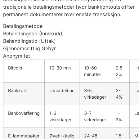
tradisjonelle betalingsmetoder hvor bankkontoutskrifter
permanent dokumenterer hver eneste transaksjon.
Betalingsmetode
Behandlingstid (Innskudd)
Behandlingstid (Uttak)
Gjennomsnittlig Gebyr
Anonymitet
Bitcoin
10-30 min
10-60
0.5-
H
minutter
2%
Bankkort
Umiddelbar
3-5
2-
L
virkedager
4%
Bankoverføring
1-3
3-7
1-
L
virkedager
virkedager
3%
E-lommebøker
Øyeblikkelig
24-48
1.5-
M