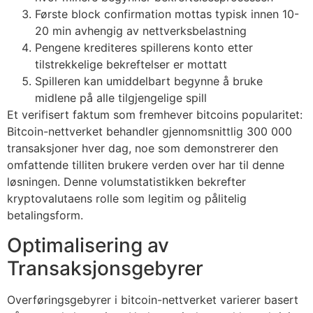
Første block confirmation mottas typisk innen 10-
20 min avhengig av nettverksbelastning
Pengene krediteres spillerens konto etter
tilstrekkelige bekreftelser er mottatt
Spilleren kan umiddelbart begynne å bruke
midlene på alle tilgjengelige spill
Et verifisert faktum som fremhever bitcoins popularitet:
Bitcoin-nettverket behandler gjennomsnittlig 300 000
transaksjoner hver dag, noe som demonstrerer den
omfattende tilliten brukere verden over har til denne
løsningen. Denne volumstatistikken bekrefter
kryptovalutaens rolle som legitim og pålitelig
betalingsform.
Optimalisering av
Transaksjonsgebyrer
Overføringsgebyrer i bitcoin-nettverket varierer basert