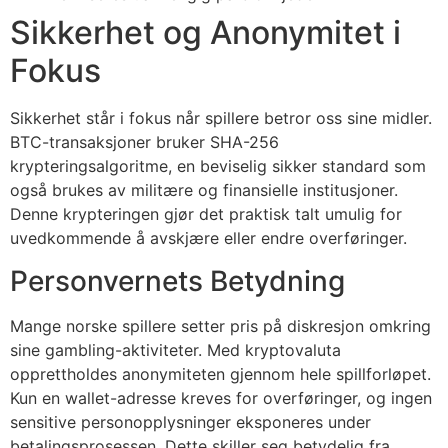
Sikkerhet og Anonymitet i
Fokus
Sikkerhet står i fokus når spillere betror oss sine midler.
BTC-transaksjoner bruker SHA-256
krypteringsalgoritme, en beviselig sikker standard som
også brukes av militære og finansielle institusjoner.
Denne krypteringen gjør det praktisk talt umulig for
uvedkommende å avskjære eller endre overføringer.
Personvernets Betydning
Mange norske spillere setter pris på diskresjon omkring
sine gambling-aktiviteter. Med kryptovaluta
opprettholdes anonymiteten gjennom hele spillforløpet.
Kun en wallet-adresse kreves for overføringer, og ingen
sensitive personopplysninger eksponeres under
betalingsprosessen. Dette skiller seg betydelig fra