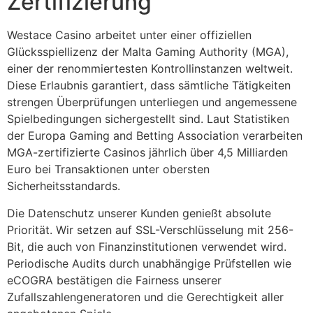
Zertifizierung
Westace Casino arbeitet unter einer offiziellen
Glücksspiellizenz der Malta Gaming Authority (MGA),
einer der renommiertesten Kontrollinstanzen weltweit.
Diese Erlaubnis garantiert, dass sämtliche Tätigkeiten
strengen Überprüfungen unterliegen und angemessene
Spielbedingungen sichergestellt sind. Laut Statistiken
der Europa Gaming and Betting Association verarbeiten
MGA-zertifizierte Casinos jährlich über 4,5 Milliarden
Euro bei Transaktionen unter obersten
Sicherheitsstandards.
Die Datenschutz unserer Kunden genießt absolute
Priorität. Wir setzen auf SSL-Verschlüsselung mit 256-
Bit, die auch von Finanzinstitutionen verwendet wird.
Periodische Audits durch unabhängige Prüfstellen wie
eCOGRA bestätigen die Fairness unserer
Zufallszahlengeneratoren und die Gerechtigkeit aller