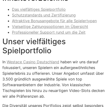
Das vielfältiges Spielportfolio
Schutzstandards und Zertifizierung
Attraktive Bonusangebote für alle Spielertypen
Vielseitige Zahlungsoptionen im Übersicht
Professioneller Support rund um die Zeit
Unser vielfältiges
Spielportfolio
In
Westace Casino Deutschland
haben wir uns darauf
fokussiert, unseren Spielern ein außergewöhnliches
Spielerlebnis zu offerieren. Unser Angebot umfasst über
3.500 gründlich ausgewählte Spiele von top
Softwareanbietern der Industrie. Von klassischen
Tischspielen bis hinzu zu neuartigen Video-Slots decken
wir alle Präferenzen ab.
Die Diversität unseres Portfolios zeigt selbst besonders