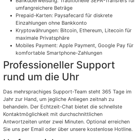
Banküberweisung: Traditionelle SEPA-Transfers für
umfangreichere Beträge
Prepaid-Karten: Paysafecard für diskrete
Einzahlungen ohne Bankkonto
Kryptowährungen: Bitcoin, Ethereum, Litecoin für
maximale Privatsphäre
Mobiles Payment: Apple Payment, Google Pay für
komfortable Smartphone-Zahlungen
Professioneller Support
rund um die Uhr
Das mehrsprachiges Support-Team steht 365 Tage im
Jahr zur Hand, um jegliche Anliegen zeitnah zu
behandeln. Der Echtzeit-Chat bietet die schnellste
Kontaktmöglichkeit mit durchschnittlichen
Antwortzeiten unter zwei Minuten. Optional erreichen
Sie uns per Email oder über unsere kostenlose Hotline.