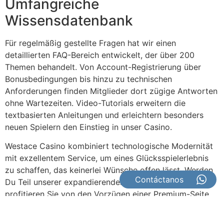
Umfangreiche
Wissensdatenbank
Für regelmäßig gestellte Fragen hat wir einen
detaillierten FAQ-Bereich entwickelt, der über 200
Themen behandelt. Von Account-Registrierung über
Bonusbedingungen bis hinzu zu technischen
Anforderungen finden Mitglieder dort zügige Antworten
ohne Wartezeiten. Video-Tutorials erweitern die
textbasierten Anleitungen und erleichtern besonders
neuen Spielern den Einstieg in unser Casino.
Westace Casino kombiniert technologische Modernität
mit exzellentem Service, um eines Glücksspielerlebnis
zu schaffen, das keinerlei Wünsche offen lässt. Werden
Contáctanos
Du Teil unserer expandierenden Community und
profitieren Sie von den Vorzügen einer Premium-Seite.
Deja una respuesta