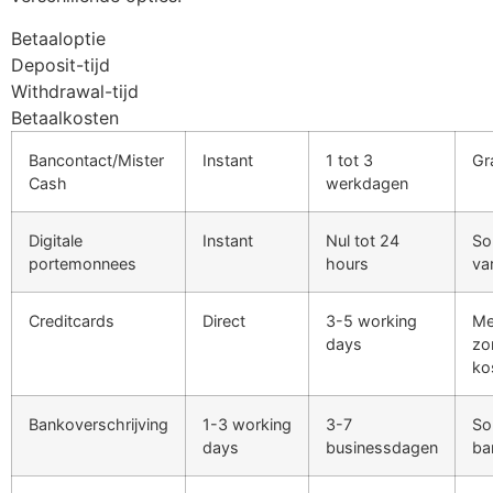
Betaaloptie
Deposit-tijd
Withdrawal-tijd
Betaalkosten
Bancontact/Mister
Instant
1 tot 3
Gr
Cash
werkdagen
Digitale
Instant
Nul tot 24
S
portemonnees
hours
va
Creditcards
Direct
3-5 working
Me
days
zo
ko
Bankoverschrijving
1-3 working
3-7
S
days
businessdagen
ba