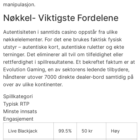
manipulasjon.
Nøkkel- Viktigste Fordelene
Autentisiteten i sanntids casino oppstår fra ulike
nøkkelelementer. For det ene brukes faktisk fysisk
utstyr – autentiske kort, autentiske ruletter og ekte
terninger. Det eliminerer all tvil om tilfeldighet eller
rettferdighet i spillresultatene. Et bekreftet faktum er at
Evolution Gaming, en av sektorens ledende tilbydere,
håndterer utover 7000 direkte dealer-bord samtidig på
over av ulike kontinenter.
Spillkategori
Typisk RTP
Minste innsats
Engasjement
Live Blackjack
99.5%
50 kr
Høy