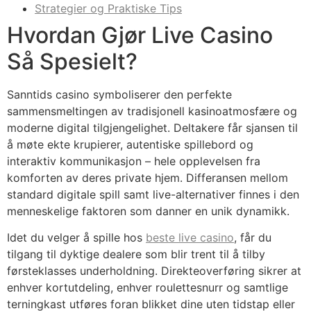
Strategier og Praktiske Tips
Hvordan Gjør Live Casino
Så Spesielt?
Sanntids casino symboliserer den perfekte
sammensmeltingen av tradisjonell kasinoatmosfære og
moderne digital tilgjengelighet. Deltakere får sjansen til
å møte ekte krupierer, autentiske spillebord og
interaktiv kommunikasjon – hele opplevelsen fra
komforten av deres private hjem. Differansen mellom
standard digitale spill samt live-alternativer finnes i den
menneskelige faktoren som danner en unik dynamikk.
Idet du velger å spille hos
beste live casino
, får du
tilgang til dyktige dealere som blir trent til å tilby
førsteklasses underholdning. Direkteoverføring sikrer at
enhver kortutdeling, enhver roulettesnurr og samtlige
terningkast utføres foran blikket dine uten tidstap eller