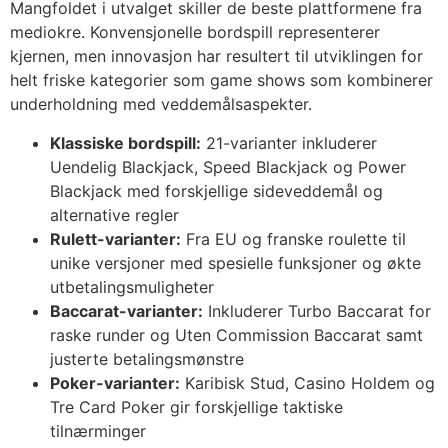
Mangfoldet i utvalget skiller de beste plattformene fra
mediokre. Konvensjonelle bordspill representerer
kjernen, men innovasjon har resultert til utviklingen for
helt friske kategorier som game shows som kombinerer
underholdning med veddemålsaspekter.
Klassiske bordspill:
21-varianter inkluderer
Uendelig Blackjack, Speed Blackjack og Power
Blackjack med forskjellige sideveddemål og
alternative regler
Rulett-varianter:
Fra EU og franske roulette til
unike versjoner med spesielle funksjoner og økte
utbetalingsmuligheter
Baccarat-varianter:
Inkluderer Turbo Baccarat for
raske runder og Uten Commission Baccarat samt
justerte betalingsmønstre
Poker-varianter:
Karibisk Stud, Casino Holdem og
Tre Card Poker gir forskjellige taktiske
tilnærminger