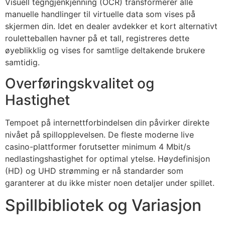
Visuell tegngjenkjenning (OCR) transformerer alle
manuelle handlinger til virtuelle data som vises på
skjermen din. Idet en dealer avdekker et kort alternativt
rouletteballen havner på et tall, registreres dette
øyeblikklig og vises for samtlige deltakende brukere
samtidig.
Overføringskvalitet og
Hastighet
Tempoet på internettforbindelsen din påvirker direkte
nivået på spillopplevelsen. De fleste moderne live
casino-plattformer forutsetter minimum 4 Mbit/s
nedlastingshastighet for optimal ytelse. Høydefinisjon
(HD) og UHD strømming er nå standarder som
garanterer at du ikke mister noen detaljer under spillet.
Spillbibliotek og Variasjon