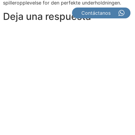
spilleropplevelse for den perfekte underholdningen.
Contáctanos
Deja una respuesta
Tu dirección de correo electrónico no será publicada.
Los campos obligatorios están marcados con
*
Comentario
*
Nombre
*