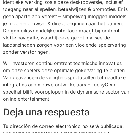
identieke werking zoals deze desktopversie, inclusief
toegang naar al spellen, betaalwijzen & promoties. Er is
geen aparte app vereist – simpelweg inloggen middels
je mobiele browser & direct beginnen aan het gamen.
De gebruiksvriendelijke interface draagt bij omtrent
vlotte navigatie, waarbij deze geoptimaliseerde
laadsnelheden zorgen voor een vloeiende spelervaring
zonder verstoringen.
Wij investeren continu omtrent technische innovaties
om onze spelers deze optimale gokervaring te bieden.
Van geavanceerde veiligheidsprotocollen tot naadloze
integraties aan nieuwe ontwikkelaars – LuckyGem
speelhal blijft vooroplopen in de dynamische sector van
online entertainment.
Deja una respuesta
Tu dirección de correo electrónico no será publicada.