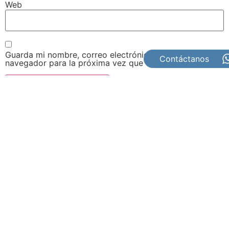
Web
Guarda mi nombre, correo electrónico y web en este
Contáctanos
navegador para la próxima vez que comente.
© 2026 Serviglass
Diseñado por
TODOS LOS DERECHOS RESERVADOS UNION