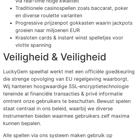
via real-time hoge kwaliteit
Traditionele casinospellen zoals baccarat, poker
en diverse roulette varianten
Progressive prijzenpot gokkasten waarin jackpots
groeien naar miljoenen EUR
Krasloten cards & instant winst spelletjes voor
vlotte spanning
Veiligheid & Veiligheid
LuckyGem speelhal werkt met een officiële goedkeuring
die strenge opvolging van EU regelgeving waarborgt.
Wij hanteren hoogwaardige SSL-encryptietechnologie
teneinde al financiële transacties & privé informatie
omtrent onze gebruikers te beschutten. Bewust spelen
staat centraal in ons beleid, waarbij we diverse
instrumenten bieden waarmee gebruikers zelf maxima
kunnen bepalen.
Alle spellen via ons systeem maken gebruik op