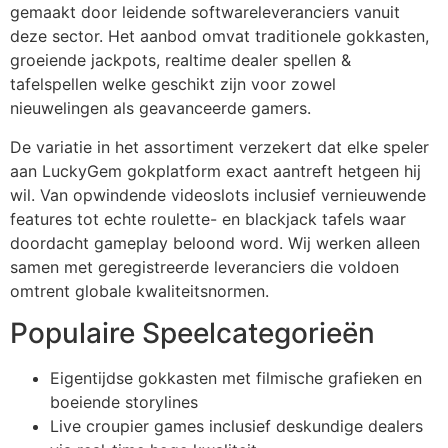
gemaakt door leidende softwareleveranciers vanuit
deze sector. Het aanbod omvat traditionele gokkasten,
groeiende jackpots, realtime dealer spellen &
tafelspellen welke geschikt zijn voor zowel
nieuwelingen als geavanceerde gamers.
De variatie in het assortiment verzekert dat elke speler
aan LuckyGem gokplatform exact aantreft hetgeen hij
wil. Van opwindende videoslots inclusief vernieuwende
features tot echte roulette- en blackjack tafels waar
doordacht gameplay beloond word. Wij werken alleen
samen met geregistreerde leveranciers die voldoen
omtrent globale kwaliteitsnormen.
Populaire Speelcategorieën
Eigentijdse gokkasten met filmische grafieken en
boeiende storylines
Live croupier games inclusief deskundige dealers