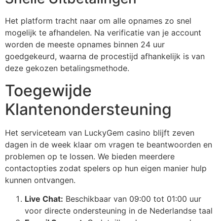
Het platform tracht naar om alle opnames zo snel
mogelijk te afhandelen. Na verificatie van je account
worden de meeste opnames binnen 24 uur
goedgekeurd, waarna de procestijd afhankelijk is van
deze gekozen betalingsmethode.
Toegewijde
Klantenondersteuning
Het serviceteam van LuckyGem casino blijft zeven
dagen in de week klaar om vragen te beantwoorden en
problemen op te lossen. We bieden meerdere
contactopties zodat spelers op hun eigen manier hulp
kunnen ontvangen.
Live Chat:
Beschikbaar van 09:00 tot 01:00 uur
voor directe ondersteuning in de Nederlandse taal