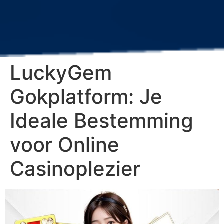
LuckyGem
Gokplatform: Je
Ideale Bestemming
voor Online
Casinoplezier