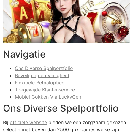
Navigatie
Ons Diverse Spelportfolio
Beveiliging en Veiligheid
Flexibele Betaalopties
Toegewijde Klantenservice
Mobiel Gokken Via LuckyGem
Ons Diverse Spelportfolio
Bij
officiële website
bieden we een zorgzaam gekozen
selectie met boven dan 2500 gok games welke zijn