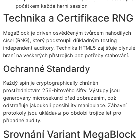
počátkem každé herní session
Technika a Certifikace RNG
MegaBlock je driven osvědčeným tvůrcem nahodilých
čísel (RNG), který podstoupil důkladným testing
independent auditory. Technika HTML5 zajišťuje plynulé
hraní na veškerých přístrojích bez potřeby stahování.
Ochranné Standardy
Každý spin je cryptographically chráněn
prostřednictvím 256-bitového šifry. Výstupy jsou
generovány microsekund před zobrazením, což
odstraňuje jakoukoli possibility manipulace. Zábavní
protokoly jsou ukládаны po období trojice let pro
případné audity.
Srovnání Variant MegaBlock