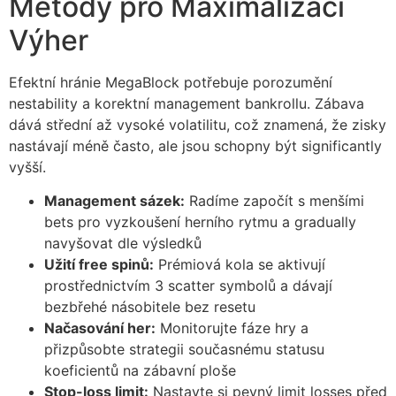
Metody pro Maximalizaci
Výher
Efektní hránie MegaBlock potřebuje porozumění
nestability a korektní management bankrollu. Zábava
dává střední až vysoké volatilitu, což znamená, že zisky
nastávají méně často, ale jsou schopny být significantly
vyšší.
Management sázek:
Radíme započít s menšími
bets pro vyzkoušení herního rytmu a gradually
navyšovat dle výsledků
Užití free spinů:
Prémiová kola se aktivují
prostřednictvím 3 scatter symbolů a dávají
bezbřehé násobitele bez resetu
Načasování her:
Monitorujte fáze hry a
přizpůsobte strategii současnému statusu
koeficientů na zábavní ploše
Stop-loss limit:
Nastavte si pevný limit losses před