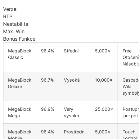
Verze
RTP
Nestabilita
Max. Win
Bonus Funkce
MegaBlock
96.4%
Střední
5,000×
Free
Classic
Otočení
Násobit
MegaBlock
96.7%
Vysoká
10,000×
Cascad
Deluxe
Wild
symbol
MegaBlock
96.9%
Very
25,000×
Postup
Mega
vysoká
jackpot
MegaBlock
96.4%
Prostřední
5,000×
Touch
Mobile
control