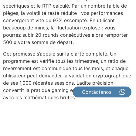
spécifiques et le RTP calculé. Par un nombre faible de
pièges, la volatilité reste réduite : vos performances
convergeront vite du 97% escompté. En utilisant
beaucoup de mines, la fluctuation explose : vous
pourrez subir 20 rounds consécutives alors remporter
500 x votre somme de départ.
Cet promesse s’appuie sur la clarté complète. Un
programme est vérifié tous les trimestres, un ratio de
reversement est communiqué tous les mois, et chaque
utilisateur peut demander la validation cryptographique
de ses 1,000 récentes sessions. Ladite précision
convertit la pratique gaming en confrontation honnête
Contáctanos
avec les mathématiques brutes.
Deja una respuesta
Tu dirección de correo electrónico no será publicada.
Los campos obligatorios están marcados con
*