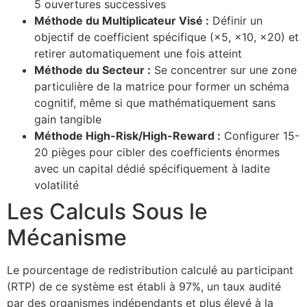
5 ouvertures successives
Méthode du Multiplicateur Visé :
Définir un
objectif de coefficient spécifique (×5, ×10, ×20) et
retirer automatiquement une fois atteint
Méthode du Secteur :
Se concentrer sur une zone
particulière de la matrice pour former un schéma
cognitif, même si que mathématiquement sans
gain tangible
Méthode High-Risk/High-Reward :
Configurer 15-
20 pièges pour cibler des coefficients énormes
avec un capital dédié spécifiquement à ladite
volatilité
Les Calculs Sous le
Mécanisme
Le pourcentage de redistribution calculé au participant
(RTP) de ce système est établi à 97%, un taux audité
par des organismes indépendants et plus élevé à la