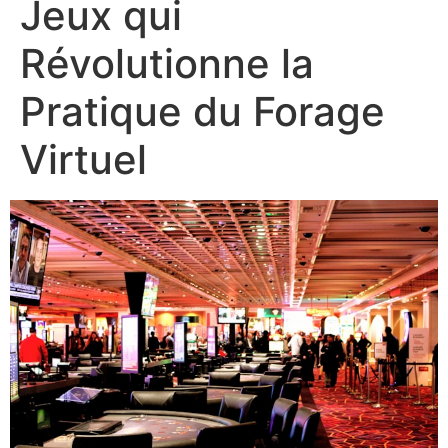
Jeux qui
Révolutionne la
Pratique du Forage
Virtuel