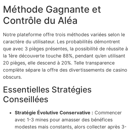
Méthode Gagnante et
Contrôle du Aléa
Notre plateforme offre trois méthodes variées selon le
caractère du utilisateur. Les probabilités démontrent
que avec 3 pièges présentes, la possibilité de réussite à
la 1ère découverte touche 88%, pendant qu’en utilisant
20 pièges, elle descend à 20%. Telle transparence
complète sépare la offre des divertissements de casino
obscurs.
Essentielles Stratégies
Conseillées
Stratégie Évolutive Conservative :
Commencer
avec 1-3 mines pour amasser des bénéfices
modestes mais constants, alors collecter après 3-