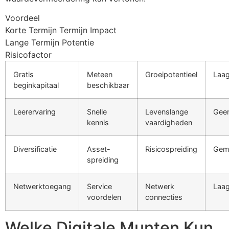
Voordeel
Korte Termijn Termijn Impact
Lange Termijn Potentie
Risicofactor
Gratis
Meteen
Groeipotentieel
Laa
beginkapitaal
beschikbaar
Leerervaring
Snelle
Levenslange
Gee
kennis
vaardigheden
Diversificatie
Asset-
Risicospreiding
Gem
spreiding
Netwerktoegang
Service
Netwerk
Laa
voordelen
connecties
Welke Digitale Munten Kun