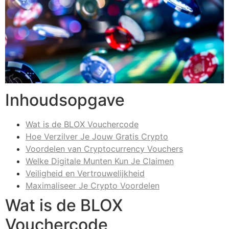
Inhoudsopgave
Wat is de BLOX Vouchercode
Hoe Verzilver Je Jouw Gratis Crypto
Voordelen van Cryptocurrency Vouchers
Welke Digitale Munten Kun Je Claimen
Veiligheid en Vertrouwelijkheid
Maximaliseer Je Crypto Voordelen
Wat is de BLOX
Vouchercode