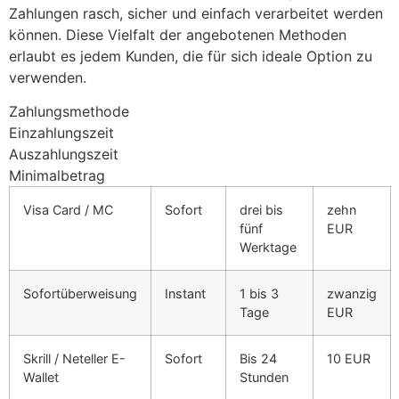
Zahlungen rasch, sicher und einfach verarbeitet werden
können. Diese Vielfalt der angebotenen Methoden
erlaubt es jedem Kunden, die für sich ideale Option zu
verwenden.
Zahlungsmethode
Einzahlungszeit
Auszahlungszeit
Minimalbetrag
Visa Card / MC
Sofort
drei bis
zehn
fünf
EUR
Werktage
Sofortüberweisung
Instant
1 bis 3
zwanzig
Tage
EUR
Skrill / Neteller E-
Sofort
Bis 24
10 EUR
Wallet
Stunden