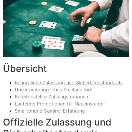
Übersicht
Behördliche Zulassung und Sicherheitsstandards
Unser umfangreiches Spielangebot
Bereitgestellte Zahlungsoptionen
Laufende Promotionen für Neueinsteiger
Smartphone Gaming-Erfahrung
Offizielle Zulassung und