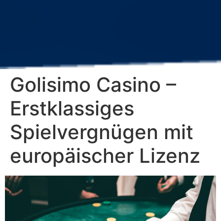
Golisimo Casino –
Erstklassiges
Spielvergnügen mit
europäischer Lizenz