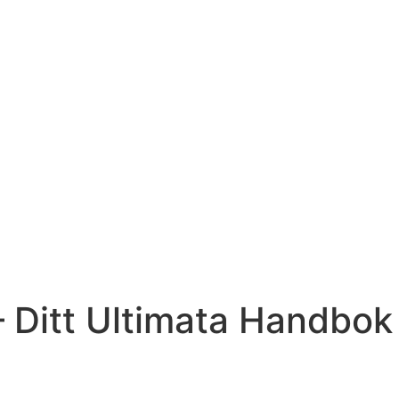
 Ditt Ultimata Handbok