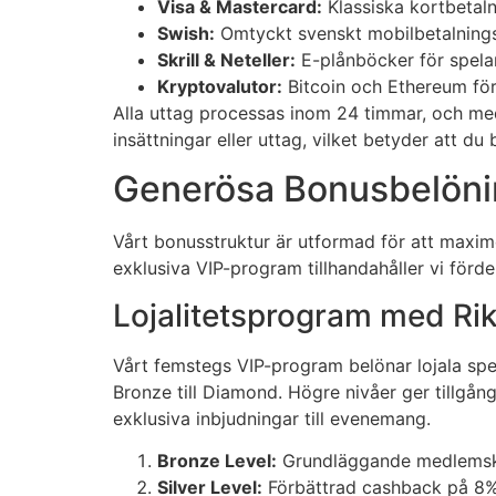
Visa & Mastercard:
Klassiska kortbetal
Swish:
Omtyckt svenskt mobilbetalnings
Skrill & Neteller:
E-plånböcker för spela
Kryptovalutor:
Bitcoin och Ethereum för
Alla uttag processas inom 24 timmar, och med
insättningar eller uttag, vilket betyder att du
Generösa Bonusbelöni
Vårt bonusstruktur är utformad för att maxim
exklusiva VIP-program tillhandahåller vi förde
Lojalitetsprogram med Rik
Vårt femstegs VIP-program belönar lojala spe
Bronze till Diamond. Högre nivåer ger tillgån
exklusiva inbjudningar till evenemang.
Bronze Level:
Grundläggande medlemsk
Silver Level:
Förbättrad cashback på 8%