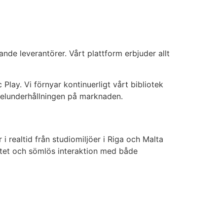
de leverantörer. Vårt plattform erbjuder allt
lay. Vi förnyar kontinuerligt vårt bibliotek
 spelunderhållningen på marknaden.
i realtid från studiomiljöer i Riga och Malta
litet och sömlös interaktion med både