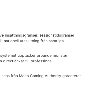
ive insättningsgränser, sessionstidsgränser
l nationell uteslutning från samtliga
Om systemet upptäcker oroande mönster
direktlänkar till professionell
licens från Malta Gaming Authority garanterar