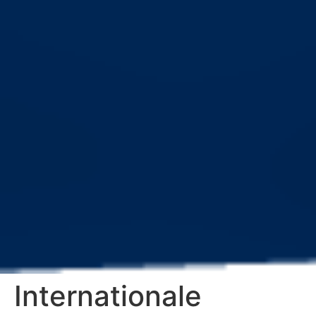
Internationale