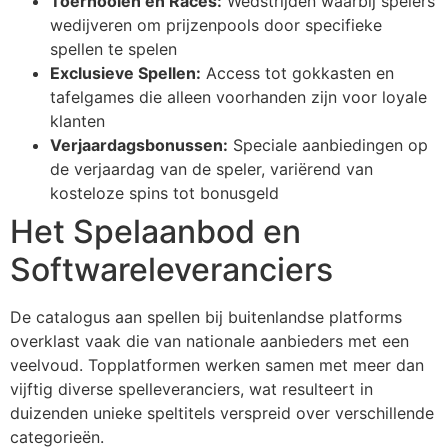
Toernooien en Races:
Wedstrijden waarbij spelers
wedijveren om prijzenpools door specifieke
spellen te spelen
Exclusieve Spellen:
Access tot gokkasten en
tafelgames die alleen voorhanden zijn voor loyale
klanten
Verjaardagsbonussen:
Speciale aanbiedingen op
de verjaardag van de speler, variërend van
kosteloze spins tot bonusgeld
Het Spelaanbod en
Softwareleveranciers
De catalogus aan spellen bij buitenlandse platforms
overklast vaak die van nationale aanbieders met een
veelvoud. Topplatformen werken samen met meer dan
vijftig diverse spelleveranciers, wat resulteert in
duizenden unieke speltitels verspreid over verschillende
categorieën.