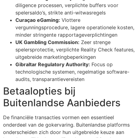
diligence processen, verplichte buffers voor
spelersaldo’s, strikte anti-witwasregels
Curaçao eGaming:
Vlottere
vergunningsprocedure, lagere operationele kosten,
minder stringente rapportageverplichtingen
UK Gambling Commission:
Zeer strenge
spelersprotectie, verplichte Reality Check features,
uitgebreide marketingbeperkingen
Gibraltar Regulatory Authority:
Focus op
technologische systemen, regelmatige software-
audits, transparantievereisten
Betaalopties bij
Buitenlandse Aanbieders
De financiële transacties vormen een essentieel
onderdeel van de gokervaring. Buitenlandse platforms
onderscheiden zich door hun uitgebreide keuze aan