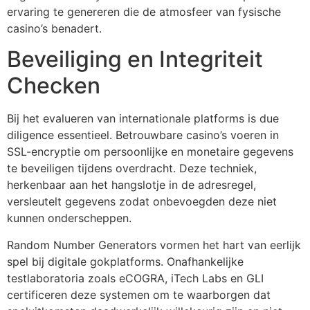
ervaring te genereren die de atmosfeer van fysische
casino’s benadert.
Beveiliging en Integriteit
Checken
Bij het evalueren van internationale platforms is due
diligence essentieel. Betrouwbare casino’s voeren in
SSL-encryptie om persoonlijke en monetaire gegevens
te beveiligen tijdens overdracht. Deze techniek,
herkenbaar aan het hangslotje in de adresregel,
versleutelt gegevens zodat onbevoegden deze niet
kunnen onderscheppen.
Random Number Generators vormen het hart van eerlijk
spel bij digitale gokplatforms. Onafhankelijke
testlaboratoria zoals eCOGRA, iTech Labs en GLI
certificeren deze systemen om te waarborgen dat