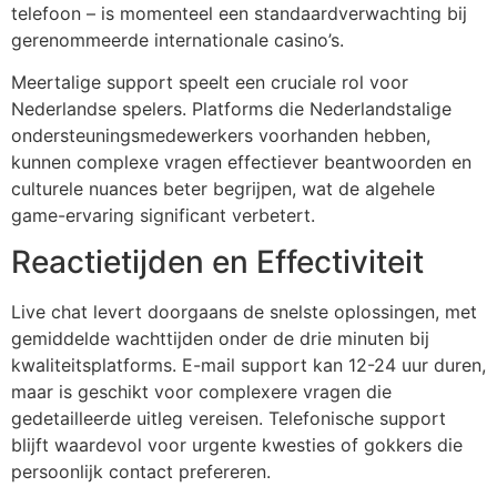
telefoon – is momenteel een standaardverwachting bij
gerenommeerde internationale casino’s.
Meertalige support speelt een cruciale rol voor
Nederlandse spelers. Platforms die Nederlandstalige
ondersteuningsmedewerkers voorhanden hebben,
kunnen complexe vragen effectiever beantwoorden en
culturele nuances beter begrijpen, wat de algehele
game-ervaring significant verbetert.
Reactietijden en Effectiviteit
Live chat levert doorgaans de snelste oplossingen, met
gemiddelde wachttijden onder de drie minuten bij
kwaliteitsplatforms. E-mail support kan 12-24 uur duren,
maar is geschikt voor complexere vragen die
gedetailleerde uitleg vereisen. Telefonische support
blijft waardevol voor urgente kwesties of gokkers die
persoonlijk contact prefereren.