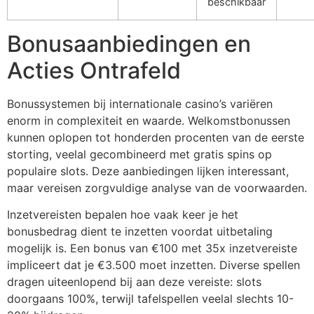
beschikbaar
Bonusaanbiedingen en
Acties Ontrafeld
Bonussystemen bij internationale casino’s variëren
enorm in complexiteit en waarde. Welkomstbonussen
kunnen oplopen tot honderden procenten van de eerste
storting, veelal gecombineerd met gratis spins op
populaire slots. Deze aanbiedingen lijken interessant,
maar vereisen zorgvuldige analyse van de voorwaarden.
Inzetvereisten bepalen hoe vaak keer je het
bonusbedrag dient te inzetten voordat uitbetaling
mogelijk is. Een bonus van €100 met 35x inzetvereiste
impliceert dat je €3.500 moet inzetten. Diverse spellen
dragen uiteenlopend bij aan deze vereiste: slots
doorgaans 100%, terwijl tafelspellen veelal slechts 10-