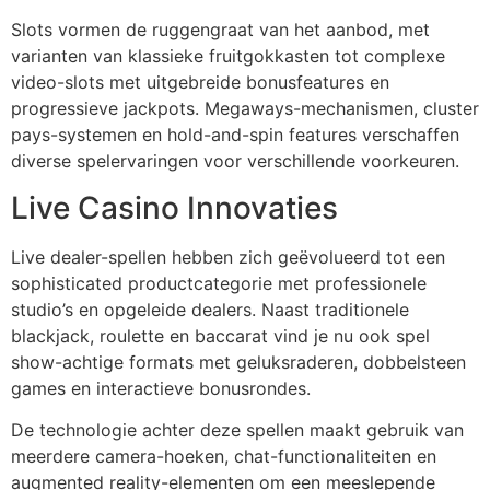
Slots vormen de ruggengraat van het aanbod, met
varianten van klassieke fruitgokkasten tot complexe
video-slots met uitgebreide bonusfeatures en
progressieve jackpots. Megaways-mechanismen, cluster
pays-systemen en hold-and-spin features verschaffen
diverse spelervaringen voor verschillende voorkeuren.
Live Casino Innovaties
Live dealer-spellen hebben zich geëvolueerd tot een
sophisticated productcategorie met professionele
studio’s en opgeleide dealers. Naast traditionele
blackjack, roulette en baccarat vind je nu ook spel
show-achtige formats met geluksraderen, dobbelsteen
games en interactieve bonusrondes.
De technologie achter deze spellen maakt gebruik van
meerdere camera-hoeken, chat-functionaliteiten en
augmented reality-elementen om een meeslepende