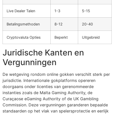
Live Dealer Talen
1-3
5-15
Betalingsmethoden
8-12
20-40
Cryptovaluta Opties
Beperkt
Uitgebreid
Juridische Kanten en
Vergunningen
De wetgeving rondom online gokken verschilt sterk per
jurisdictie. Internationale gokplatforms opereren
doorgaans onder licenties van gerenommeerde
instanties zoals de Malta Gaming Authority, de
Curaçaose eGaming Authority of de UK Gambling
Commission. Deze vergunningen garanderen bepaalde
standaarden op het vlak van spelersprotectie en eerlijk