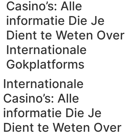
Casino’s: Alle
informatie Die Je
Dient te Weten Over
Internationale
Gokplatforms
Internationale
Casino’s: Alle
informatie Die Je
Dient te Weten Over