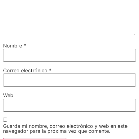
Nombre
*
Correo electrónico
*
Web
Guarda mi nombre, correo electrónico y web en este
navegador para la próxima vez que comente.