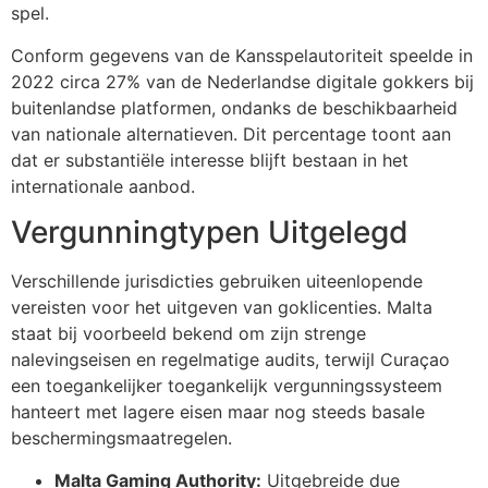
spel.
Conform gegevens van de Kansspelautoriteit speelde in
2022 circa 27% van de Nederlandse digitale gokkers bij
buitenlandse platformen, ondanks de beschikbaarheid
van nationale alternatieven. Dit percentage toont aan
dat er substantiële interesse blijft bestaan in het
internationale aanbod.
Vergunningtypen Uitgelegd
Verschillende jurisdicties gebruiken uiteenlopende
vereisten voor het uitgeven van goklicenties. Malta
staat bij voorbeeld bekend om zijn strenge
nalevingseisen en regelmatige audits, terwijl Curaçao
een toegankelijker toegankelijk vergunningssysteem
hanteert met lagere eisen maar nog steeds basale
beschermingsmaatregelen.
Malta Gaming Authority:
Uitgebreide due