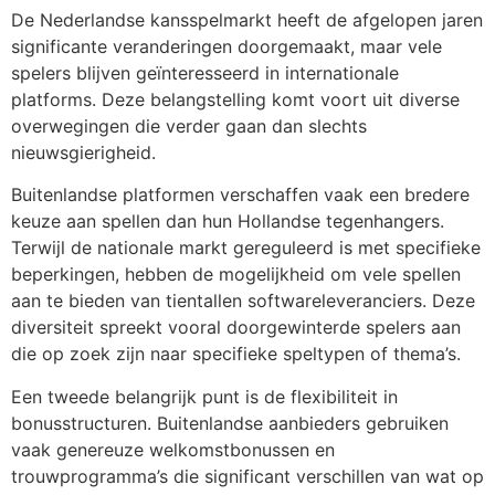
De Nederlandse kansspelmarkt heeft de afgelopen jaren
significante veranderingen doorgemaakt, maar vele
spelers blijven geïnteresseerd in internationale
platforms. Deze belangstelling komt voort uit diverse
overwegingen die verder gaan dan slechts
nieuwsgierigheid.
Buitenlandse platformen verschaffen vaak een bredere
keuze aan spellen dan hun Hollandse tegenhangers.
Terwijl de nationale markt gereguleerd is met specifieke
beperkingen, hebben de mogelijkheid om vele spellen
aan te bieden van tientallen softwareleveranciers. Deze
diversiteit spreekt vooral doorgewinterde spelers aan
die op zoek zijn naar specifieke speltypen of thema’s.
Een tweede belangrijk punt is de flexibiliteit in
bonusstructuren. Buitenlandse aanbieders gebruiken
vaak genereuze welkomstbonussen en
trouwprogramma’s die significant verschillen van wat op