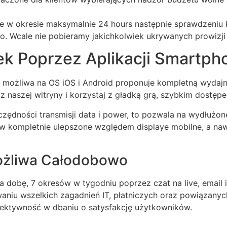
w okresie maksymalnie 24 hours następnie sprawdzeniu kon
o. Wcale nie pobieramy jakichkolwiek ukrywanych prowizji z
k Poprzez Aplikacji Smartph
 możliwa na OS iOS i Android proponuje kompletną wydaj
naszej witryny i korzystaj z gładką grą, szybkim dostępe
czędności transmisji data i power, to pozwala na wydłużo
ą w kompletnie ulepszone względem displaye mobilne, a na
ożliwa Całodobowo
a dobę, 7 okresów w tygodniu poprzez czat na live, email 
aniu wszelkich zagadnień IT, płatniczych oraz powiązanych
fektywność w dbaniu o satysfakcję użytkowników.