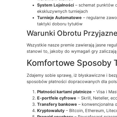
System Lojalności
– schemat punktów dl
ekskluzywnych turniejach
Turnieje Automatowe
– regularne zawod
taktyki doboru tytułów
Warunki Obrotu Przyjazn
Wszystkie nasze premie zawierają jasne reg
stanowi to, jakoby do wymagań gry zaliczają
Komfortowe Sposoby 
Zdajemy sobie sprawę, iż błyskawiczne i be
sposobów płatności dopracowanych dla pols
Płatności kartami płatnicze
– Visa i Mas
E-portfele cyfrowe
– Skrill, Neteller, 
Transfery bankowe
– konwencjonalna o
Kryptowaluty
– Bitcoin, Ethereum, Lit
Prepaid vouchery
– Paysafecard przezn