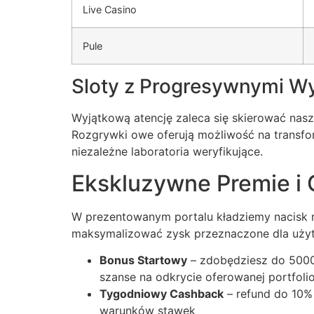
Live Casino
Pule
Sloty z Progresywnymi W
Wyjątkową atencję zaleca się skierować nasze
Rozgrywki owe oferują możliwość na transf
niezależne laboratoria weryfikujące.
Ekskluzywne Premie i 
W prezentowanym portalu kładziemy nacisk n
maksymalizować zysk przeznaczone dla uży
Bonus Startowy
– zdobędziesz do 5000 
szanse na odkrycie oferowanej portfoli
Tygodniowy Cashback
– refund do 10%
warunków stawek