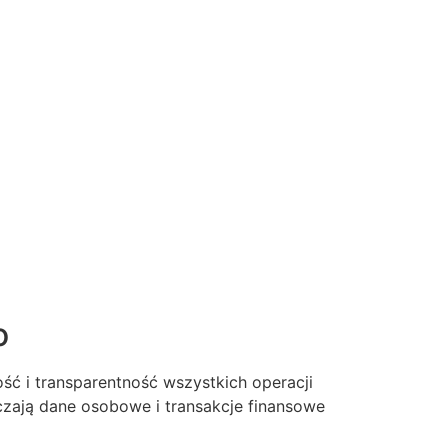
o
ść i transparentność wszystkich operacji
zają dane osobowe i transakcje finansowe