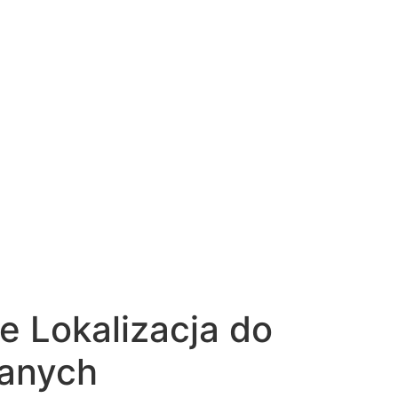
e Lokalizacja do
anych