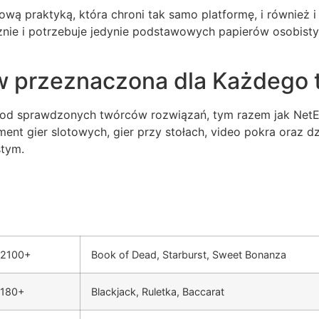
ą praktyką, która chroni tak samo platformę, i również
znie i potrzebuje jedynie podstawowych papierów osobisty
ów przeznaczona dla Każdego
r od sprawdzonych twórców rozwiązań, tym razem jak NetEn
ent gier slotowych, gier przy stołach, video pokra oraz dz
stym.
2100+
Book of Dead, Starburst, Sweet Bonanza
180+
Blackjack, Ruletka, Baccarat