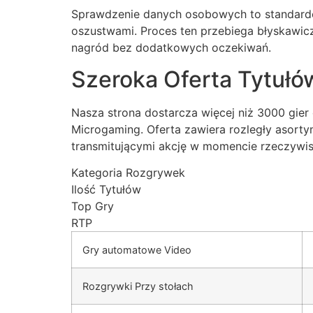
Sprawdzenie danych osobowych to standardow
oszustwami. Proces ten przebiega błyskawic
nagród bez dodatkowych oczekiwań.
Szeroka Oferta Tytuł
Nasza strona dostarcza więcej niż 3000 gie
Microgaming. Oferta zawiera rozległy asortym
transmitującymi akcję w momencie rzeczywi
Kategoria Rozgrywek
Ilość Tytułów
Top Gry
RTP
Gry automatowe Video
Rozgrywki Przy stołach