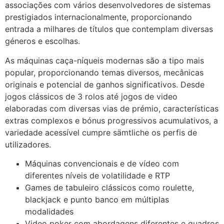
associações com vários desenvolvedores de sistemas
prestigiados internacionalmente, proporcionando
entrada a milhares de títulos que contemplam diversas
géneros e escolhas.
As máquinas caça-níqueis modernas são a tipo mais
popular, proporcionando temas diversos, mecânicas
originais e potencial de ganhos significativos. Desde
jogos clássicos de 3 rolos até jogos de video
elaboradas com diversas vias de prémio, características
extras complexos e bónus progressivos acumulativos, a
variedade acessível cumpre sämtliche os perfis de
utilizadores.
Máquinas convencionais e de vídeo com
diferentes níveis de volatilidade e RTP
Games de tabuleiro clássicos como roulette,
blackjack e punto banco em múltiplas
modalidades
Video poker com abordagens diferentes e quadros