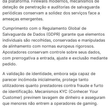
da plataforma. Firewalls modernos, mecanismos de
deteção de penetração e auditorias de salvaguarda
periódicas conservam a solidez dos serviços face a
ameaças emergentes.
Cumprimento com o Regulamento Global de
Salvaguarda de Dados (GDPR) garante que elementos
individuais são recolhidas, conservadas e manipuladas
de alinhamento com normas europeus rigorosos.
Apostadores conservam controle sobre seus dados,
com prerrogativa a entrada, ajuste e exclusão mediante
pedido.
A validação de identidade, embora seja capaz de
parecer incómoda inicialmente, protege tanto
utilizadores quanto prestadores contra fraude e furto
de identificação. Mecanismos KYC (Conhecer Your
Customer) previnem lavagem de dinheiro e asseguram
que menores não entrem a operadores de gaming.