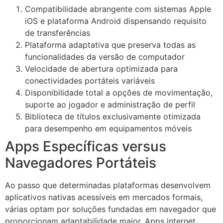
Compatibilidade abrangente com sistemas Apple
iOS e plataforma Android dispensando requisito
de transferências
Plataforma adaptativa que preserva todas as
funcionalidades da versão de computador
Velocidade de abertura optimizada para
conectividades portáteis variáveis
Disponibilidade total a opções de movimentação,
suporte ao jogador e administração de perfil
Biblioteca de títulos exclusivamente otimizada
para desempenho em equipamentos móveis
Apps Específicas versus
Navegadores Portáteis
Ao passo que determinadas plataformas desenvolvem
aplicativos nativas acessíveis em mercados formais,
várias optam por soluções fundadas em navegador que
proporcionam adaptabilidade maior. Apps internet