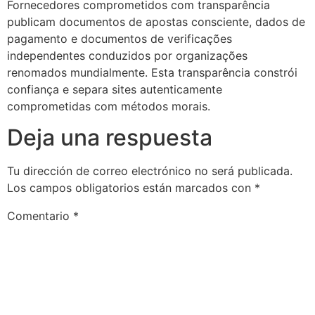
Fornecedores comprometidos com transparência
publicam documentos de apostas consciente, dados de
pagamento e documentos de verificações
independentes conduzidos por organizações
renomados mundialmente. Esta transparência constrói
confiança e separa sites autenticamente
comprometidas com métodos morais.
Deja una respuesta
Tu dirección de correo electrónico no será publicada.
Los campos obligatorios están marcados con
*
Comentario
*