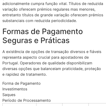
adicionalmente cumpra função vital. Títulos de reduzida
variação oferecem prémios regulares mas menores,
entretanto títulos de grande variação oferecem prémios
substanciais com reduzida periodicidade.
Formas de Pagamento
Seguras e Práticas
A existência de opções de transação diversos e fiáveis
representa aspecto crucial para apostadores de
Portugal. Operadores de qualidade disponibilizam
diversas opções que balanceiam praticidade, proteção
e rapidez de tratamento.
Forma de Pagamento
Investimentos
Saques
Período de Processamento