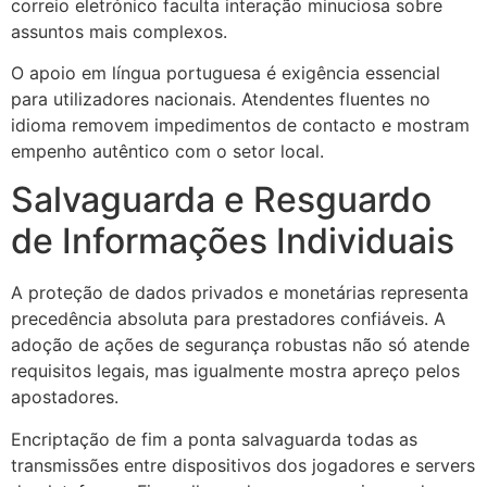
correio eletrónico faculta interação minuciosa sobre
assuntos mais complexos.
O apoio em língua portuguesa é exigência essencial
para utilizadores nacionais. Atendentes fluentes no
idioma removem impedimentos de contacto e mostram
empenho autêntico com o setor local.
Salvaguarda e Resguardo
de Informações Individuais
A proteção de dados privados e monetárias representa
precedência absoluta para prestadores confiáveis. A
adoção de ações de segurança robustas não só atende
requisitos legais, mas igualmente mostra apreço pelos
apostadores.
Encriptação de fim a ponta salvaguarda todas as
transmissões entre dispositivos dos jogadores e servers