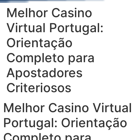
Melhor Casino
Virtual Portugal:
Orientação
Completo para
Apostadores
Criteriosos
Melhor Casino Virtual
Portugal: Orientação
Completo para