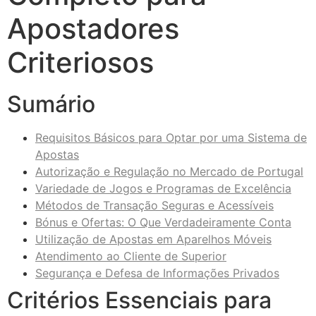
Apostadores
Criteriosos
Sumário
Requisitos Básicos para Optar por uma Sistema de
Apostas
Autorização e Regulação no Mercado de Portugal
Variedade de Jogos e Programas de Excelência
Métodos de Transação Seguras e Acessíveis
Bónus e Ofertas: O Que Verdadeiramente Conta
Utilização de Apostas em Aparelhos Móveis
Atendimento ao Cliente de Superior
Segurança e Defesa de Informações Privados
Critérios Essenciais para